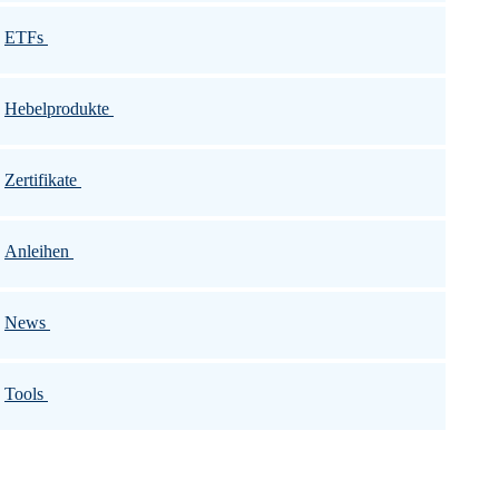
ETFs
Hebelprodukte
Zertifikate
Anleihen
News
Tools