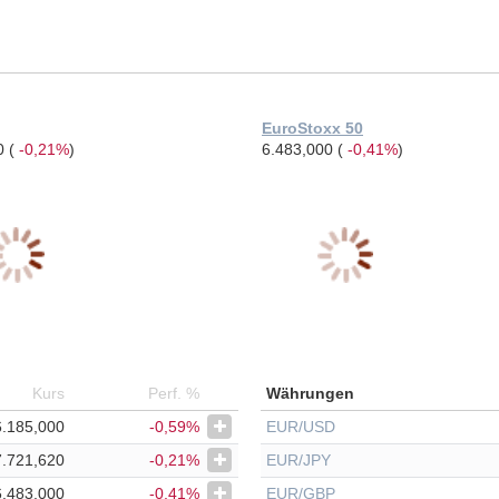
EuroStoxx 50
20
(
-0,21%
)
6.483,000
(
-0,41%
)
Kurs
Perf. %
Währungen
6.185,000
-0,59%
EUR/USD
7.721,620
-0,21%
EUR/JPY
6.483,000
-0,41%
EUR/GBP