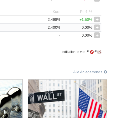
Kurs
Perf. %
2,498%
+1,50%
2,400%
0,00%
-
0,00%
1)
2)
Indikationen von:
Alle Anlagetrends