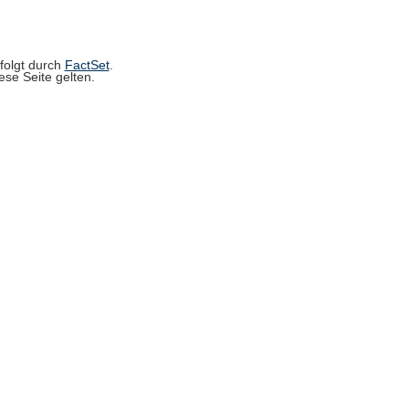
rfolgt durch
FactSet
.
se Seite gelten.