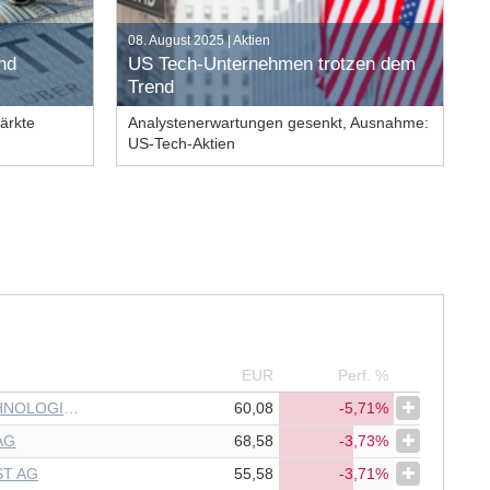
08. August 2025 | Aktien
Jetzt handeln
nd
US Tech-Unternehmen trotzen dem
Artikel lesen
Trend
ärkte
Analystenerwartungen gesenkt, Ausnahme:
US-Tech-Aktien
Zollstreit hält an
Erwartungen gesenkt
Outperformance
EUR
Perf. %
INFINEON TECHNOLOGIES AG
60,08
-5,71%
AG
68,58
-3,73%
T AG
55,58
-3,71%