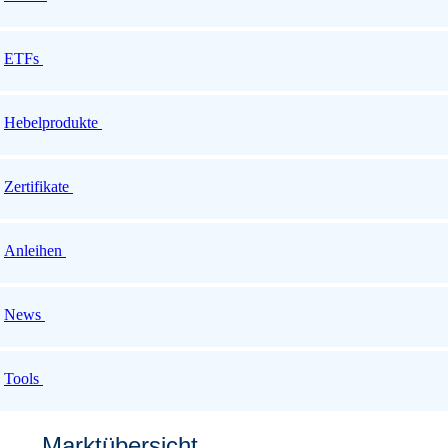
ETFs
Hebelprodukte
Zertifikate
Anleihen
News
Tools
Marktübersicht