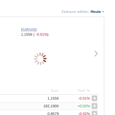
Zeitraum wählen:
Heute
EUR/USD
EUR/JPY
1,1556
(
-0,01%
)
182,1900
Kurs
Perf. %
1,1556
-0,01%
182,1900
+0,02%
0,8579
-0,02%