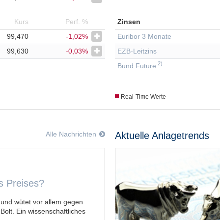
Kurs
Perf. %
Zinsen
99,470
-1,02%
Euribor 3 Monate
99,630
-0,03%
EZB-Leitzins
2)
Bund Future
Real-Time Werte
Aktuelle Anlagetrends
Alle Nachrichten
cht
s Preises?
- und wütet vor allem gegen
olt. Ein wissenschaftliches