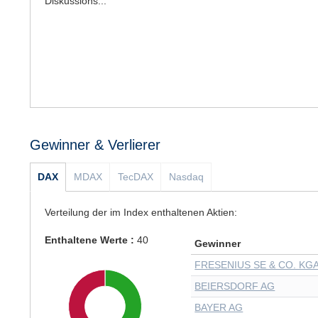
Diskussions...
Gewinner & Verlierer
DAX
MDAX
TecDAX
Nasdaq
Verteilung der im Index enthaltenen Aktien:
Enthaltene Werte :
40
Gewinner
FRESENIUS SE & CO. KG
BEIERSDORF AG
BAYER AG