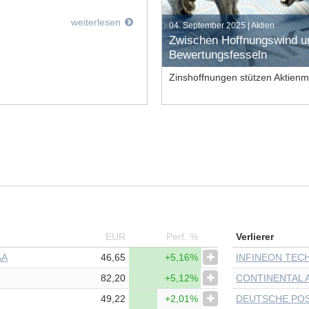
weiterlesen
04. September 2025 | Aktien
Zwischen Hoffnungswind u
Jetzt handeln
Artikel lesen
Bewertungsfesseln
Zinshoffnungen stützen Aktienm
Wirtschaft stockt
Bilanzsaison gemischt
Notenbanken aktiv
EUR
Perf. %
Verlierer
AA
46,65
+5,16%
82,20
+5,12%
CONTINENTAL 
49,22
+2,01%
DEUTSCHE POS