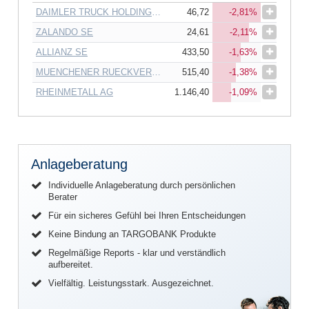
DAIMLER TRUCK HOLDING AG
46,72
-2,81%
ZALANDO SE
24,61
-2,11%
ALLIANZ SE
433,50
-1,63%
MUENCHENER RUECKVERSICHERUNGS-GESELLSCHAFT AG
515,40
-1,38%
RHEINMETALL AG
1.146,40
-1,09%
Anlageberatung
Individuelle Anlageberatung durch persönlichen
Berater
Für ein sicheres Gefühl bei Ihren Entscheidungen
Keine Bindung an TARGOBANK Produkte
Regelmäßige Reports - klar und verständlich
aufbereitet.
Vielfältig. Leistungsstark. Ausgezeichnet.