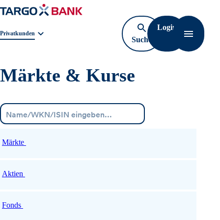
Login
Geschäftsbereichnavigation. Aktuelle Auswahl:
Privatkunden
Suche
Navigati
öffnen
Märkte & Kurse
Menü
Märkte
Aktien
Fonds