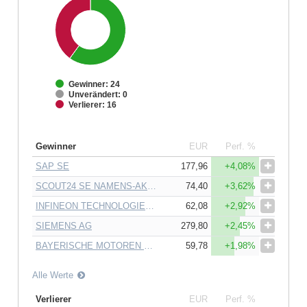
Gewinner: 24
Unverändert: 0
Verlierer: 16
Gewinner
EUR
Perf. %
SAP SE
177,96
+4,08%
SCOUT24 SE NAMENS-AKTIEN O.N.
74,40
+3,62%
INFINEON TECHNOLOGIES AG
62,08
+2,92%
SIEMENS AG
279,80
+2,45%
BAYERISCHE MOTOREN WERKE AG
59,78
+1,98%
Alle Werte
Verlierer
EUR
Perf. %