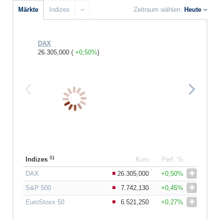
Märkte
Indizes
Zeitraum wählen:
Heute
DAX
S&P 500
26.305,000
(
+0,50%
)
7.742,13
1)
Indizes
Kurs
Perf. %
DAX
26.305,000
+0,50%
S&P 500
7.742,130
+0,45%
EuroStoxx 50
6.521,250
+0,27%