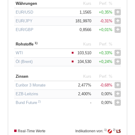
Währungen
Kurs
Perf. %
EUR/USD
1,1565
+0,35%
EUR/JPY
181,9970
-0,31%
EUR/GBP
0,8566
+0,01%
1)
Rohstoffe
Kurs
Perf. %
WTI
103,510
+0,33%
Öl (Brent)
104,530
+0,24%
Zinsen
Kurs
Perf. %
Euribor 3 Monate
2,477%
-0,68%
EZB-Leitzins
2,400%
0,00%
2)
Bund Future
-
0,00%
1)
2)
Real-Time Werte
Indikationen von: