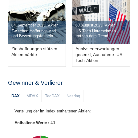
Jetzt handeln
04. September 2025 | Aktien
08. August 2025 | Aktien
Artikel lesen
Jetzt handeln
Zwischen Hoffnungswind
US Tech-Unternehmen
Artikel lesen
und Bewertungsfesseln
trotzen dem Trend
Zinshoffnungen stützen
Analystenerwartungen
Aktienmärkte
gesenkt, Ausnahme: US-
Wirtschaft stockt
Zollstreit hält an
Tech-Aktien
Bilanzsaison
gemischt
Erwartungen gesenkt
Gewinner & Verlierer
Notenbanken aktiv
Outperformance
DAX
MDAX
TecDAX
Nasdaq
Verteilung der im Index enthaltenen Aktien:
Enthaltene Werte :
40