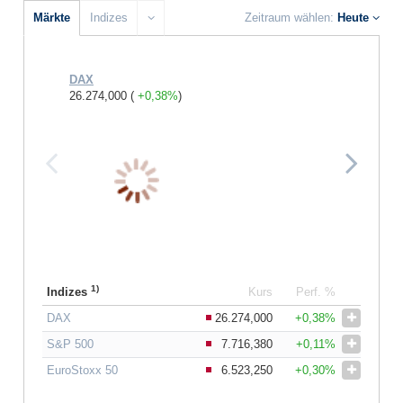
Märkte
Indizes
Zeitraum wählen:
Heute
DAX
S&P 500
26.274,000
(
+0,38%
)
7.716,38
1)
Indizes
Kurs
Perf. %
DAX
26.274,000
+0,38%
S&P 500
7.716,380
+0,11%
EuroStoxx 50
6.523,250
+0,30%