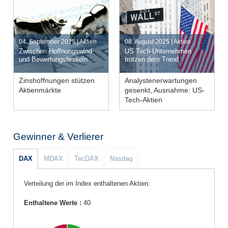
Jetzt handeln
04. September 2025 | Aktien
08. August 2025 | Aktien
Artikel lesen
Jetzt handeln
Zwischen Hoffnungswind
US Tech-Unternehmen
Artikel lesen
und Bewertungsfesseln
trotzen dem Trend
Zinshoffnungen stützen
Analystenerwartungen
Aktienmärkte
gesenkt, Ausnahme: US-
Wirtschaft stockt
Zollstreit hält an
Tech-Aktien
Bilanzsaison
gemischt
Erwartungen gesenkt
Gewinner & Verlierer
Notenbanken aktiv
Outperformance
DAX
MDAX
TecDAX
Nasdaq
Verteilung der im Index enthaltenen Aktien:
Enthaltene Werte :
40