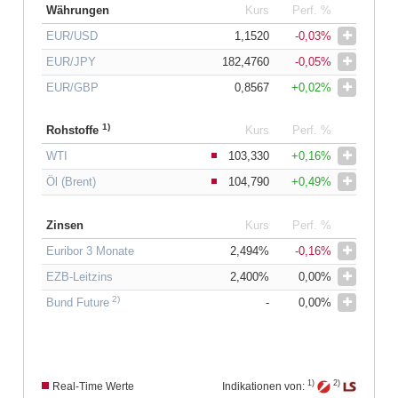
Währungen
Kurs
Perf. %
EUR/USD
1,1520
-0,03%
EUR/JPY
182,4760
-0,05%
EUR/GBP
0,8567
+0,02%
1)
Rohstoffe
Kurs
Perf. %
WTI
103,330
+0,16%
Öl (Brent)
104,790
+0,49%
Zinsen
Kurs
Perf. %
Euribor 3 Monate
2,494%
-0,16%
EZB-Leitzins
2,400%
0,00%
2)
Bund Future
-
0,00%
1)
2)
Real-Time Werte
Indikationen von: