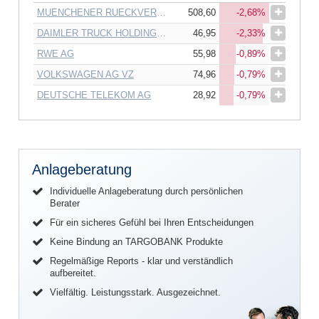
MUENCHENER RUECKVERSICHERUNGS-GESELLSCHAFT AG
508,60
-2,68%
DAIMLER TRUCK HOLDING AG
46,95
-2,33%
RWE AG
55,98
-0,89%
VOLKSWAGEN AG VZ
74,96
-0,79%
DEUTSCHE TELEKOM AG
28,92
-0,79%
Anlageberatung
Individuelle Anlageberatung durch persönlichen
Berater
Für ein sicheres Gefühl bei Ihren Entscheidungen
Keine Bindung an TARGOBANK Produkte
Regelmäßige Reports - klar und verständlich
aufbereitet.
Vielfältig. Leistungsstark. Ausgezeichnet.