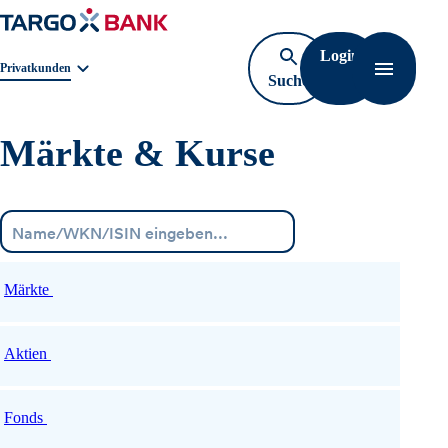
Login
Geschäftsbereichnavigation. Aktuelle Auswahl:
Privatkunden
Suche
Navigati
öffnen
Märkte & Kurse
Menü
Märkte
Aktien
Fonds