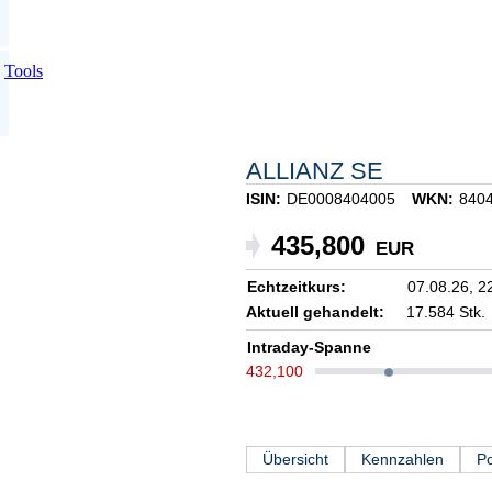
Tools
ALLIANZ SE
ISIN:
DE0008404005
WKN:
840
435,800
EUR
Echtzeitkurs:
07.08.26,
2
Aktuell gehandelt:
17.584 Stk.
Intraday-Spanne
432,100
Übersicht
Kennzahlen
Po