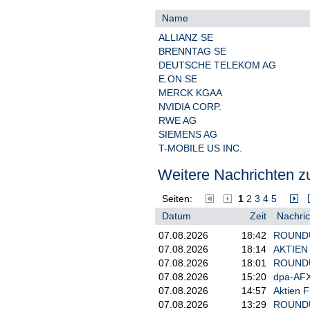
Name
ALLIANZ SE
BRENNTAG SE
DEUTSCHE TELEKOM AG
E.ON SE
MERCK KGAA
NVIDIA CORP.
RWE AG
SIEMENS AG
T-MOBILE US INC.
Weitere Nachrichten zu
Seiten:
1
2
3
4
5
Datum
Zeit
Nachric
07.08.2026
18:42
ROUNDUP
07.08.2026
18:14
AKTIEN 
07.08.2026
18:01
ROUNDUP
07.08.2026
15:20
dpa-AFX
07.08.2026
14:57
Aktien F
07.08.2026
13:29
ROUNDUP