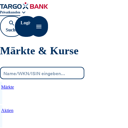
Geschäftsbereichnavigation. Aktuelle Auswahl:
Privatkunden
Login
Suche
Navigation öffnen
öffnen
Märkte & Kurse
Menü
Märkte
Aktien