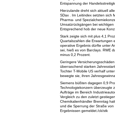
Entspannung der Handelsstreitig
Hierzulande dreht sich aktuell a
SDax . Im Leitindex setzten sich 
Pharma- und Spezialchemiekonzer
Umsatzrückgängen bei wichtigen 
Entsprechend hob der neue Konz
Stark zeigte sich mit plus 4,1 P
Quartalszahlen die Erwartungen eb
operative Ergebnis dürfte unter 
sei, hieß es von Barclays. RWE 
minus 0,2 Prozent.
Geringere Versicherungsschäden 
überraschend starken Jahresstart
Tochter T-Mobile US verhalf unt
bewegte sie, ihren Jahresgewinnau
Siemens büßten dagegen 0,9 Pro
Technologiekonzern überzeugte z
Aufträge im Bereich Industrieaut
Vergleich zu den zuletzt gestieg
Chemikalienhändler Brenntag hatt
und die Sperrung der Straße vo
Ergebnissen gemeldet./ck/stk