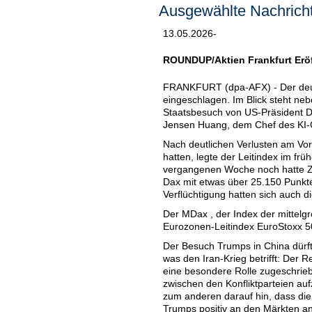
Ausgewählte Nachricht
13.05.2026-
ROUNDUP/Aktien Frankfurt Eröf
FRANKFURT (dpa-AFX) - Der deut
eingeschlagen. Im Blick steht neb
Staatsbesuch von US-Präsident D
Jensen Huang, dem Chef des KI-Ch
Nach deutlichen Verlusten am Vor
hatten, legte der Leitindex im fr
vergangenen Woche noch hatte Zu
Dax mit etwas über 25.150 Punkte
Verflüchtigung hatten sich auch 
Der MDax , der Index der mittel
Eurozonen-Leitindex EuroStoxx 50
Der Besuch Trumps in China dürft
was den Iran-Krieg betrifft: Der
eine besondere Rolle zugeschriebe
zwischen den Konfliktparteien au
zum anderen darauf hin, dass die
Trumps positiv an den Märkten a