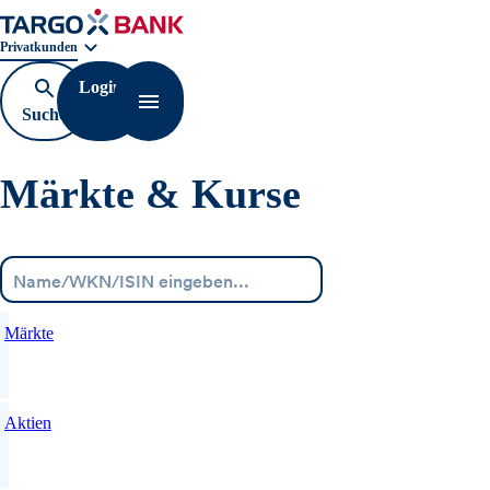
Geschäftsbereichnavigation. Aktuelle Auswahl:
Privatkunden
Login
Suche
Navigation öffnen
öffnen
Märkte & Kurse
Menü
Märkte
Aktien