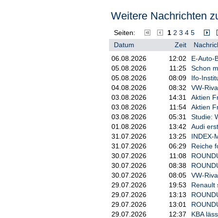
Weitere Nachrichten zu
Seiten:
1
2
3
4
5
Datum
Zeit
Nachric
06.08.2026
12:02
E-Auto-B
05.08.2026
11:25
Schon me
05.08.2026
08:09
Ifo-Insti
04.08.2026
08:32
VW-Rival
03.08.2026
14:31
Aktien F
03.08.2026
11:54
Aktien F
03.08.2026
05:31
Studie: 
01.08.2026
13:42
Audi ers
31.07.2026
13:25
INDEX-M
31.07.2026
06:29
Reiche f
30.07.2026
11:08
ROUNDUP
30.07.2026
08:38
ROUNDUP
30.07.2026
08:05
VW-Rival
29.07.2026
19:53
Renault 
29.07.2026
13:13
ROUNDUP:
29.07.2026
13:01
ROUNDUP 
29.07.2026
12:37
KBA läss