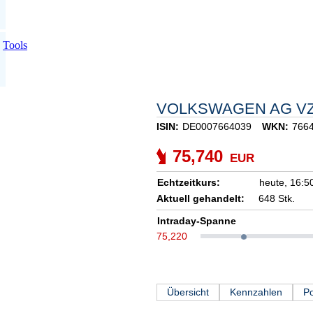
Tools
VOLKSWAGEN AG V
ISIN:
DE0007664039
WKN:
766
75,740
EUR
Echtzeitkurs:
heute,
16:5
Aktuell gehandelt:
648 Stk.
Intraday-Spanne
75,220
Übersicht
Kennzahlen
Po