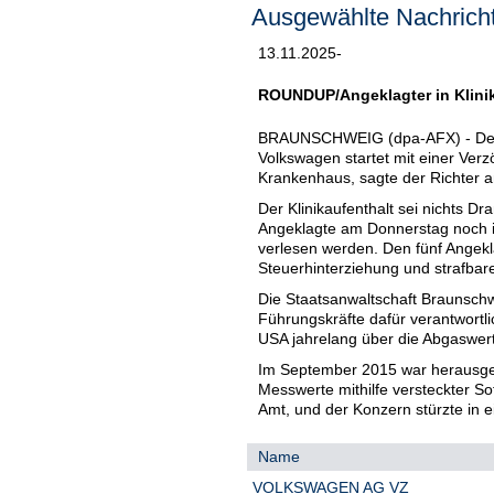
Ausgewählte Nachricht
13.11.2025-
ROUNDUP/Angeklagter in Klinik
BRAUNSCHWEIG (dpa-AFX) - Der Be
Volkswagen startet mit einer Ver
Krankenhaus, sagte der Richter 
Der Klinikaufenthalt sei nichts Dr
Angeklagte am Donnerstag noch i
verlesen werden. Den fünf Angekl
Steuerhinterziehung und strafbar
Die Staatsanwaltschaft Braunschwe
Führungskräfte dafür verantwort
USA jahrelang über die Abgaswer
Im September 2015 war herausgek
Messwerte mithilfe versteckter S
Amt, und der Konzern stürzte in e
Name
VOLKSWAGEN AG VZ