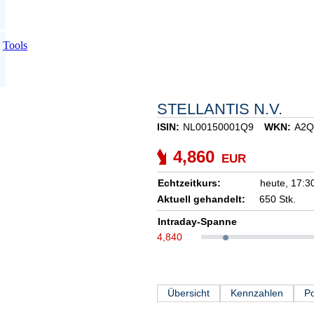
Tools
STELLANTIS N.V.
ISIN:
NL00150001Q9
WKN:
A2Q
4,860
EUR
Echtzeitkurs:
heute,
17:3
Aktuell gehandelt:
650 Stk.
Intraday-Spanne
4,840
Übersicht
Kennzahlen
Po