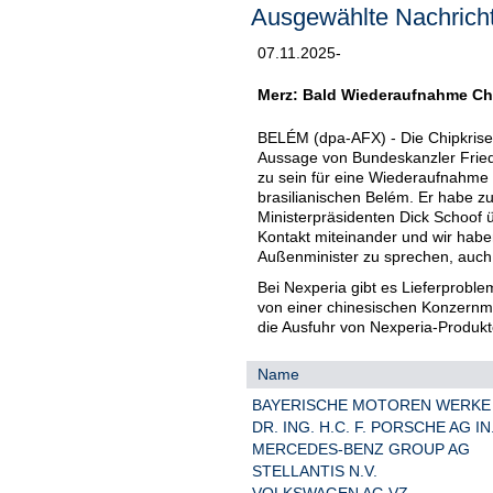
Ausgewählte Nachricht
07.11.2025-
Merz: Bald Wiederaufnahme Ch
BELÉM (dpa-AFX) - Die Chipkrise
Aussage von Bundeskanzler Friedr
zu sein für eine Wiederaufnahme 
brasilianischen Belém. Er habe z
Ministerpräsidenten Dick Schoof 
Kontakt miteinander und wir hab
Außenminister zu sprechen, auch m
Bei Nexperia gibt es Lieferprobl
von einer chinesischen Konzernm
die Ausfuhr von Nexperia-Produkte
Name
BAYERISCHE MOTOREN WERKE
DR. ING. H.C. F. PORSCHE AG IN.
MERCEDES-BENZ GROUP AG
STELLANTIS N.V.
VOLKSWAGEN AG VZ