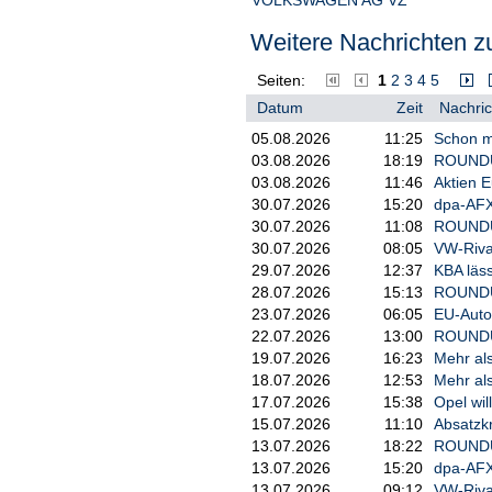
Weitere Nachrichten zu
Seiten:
1
2
3
4
5
Datum
Zeit
Nachric
05.08.2026
11:25
Schon m
03.08.2026
18:19
ROUNDUP
03.08.2026
11:46
Aktien E
30.07.2026
15:20
dpa-AFX
30.07.2026
11:08
ROUNDUP
30.07.2026
08:05
VW-Rival
29.07.2026
12:37
KBA läss
28.07.2026
15:13
ROUNDUP:
23.07.2026
06:05
EU-Auto
22.07.2026
13:00
ROUNDUP
19.07.2026
16:23
Mehr als
18.07.2026
12:53
Mehr als
17.07.2026
15:38
Opel wil
15.07.2026
11:10
Absatzkr
13.07.2026
18:22
ROUNDUP
13.07.2026
15:20
dpa-AFX
13.07.2026
09:12
VW-Rival