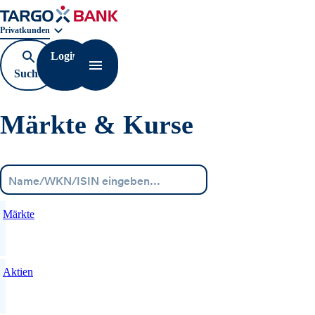
Geschäftsbereichnavigation. Aktuelle Auswahl:
Privatkunden
Login
Suche
Navigation öffnen
öffnen
Märkte & Kurse
Menü
Märkte
Aktien