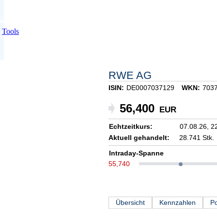
Tools
RWE AG
ISIN:
DE0007037129
WKN:
703
56,400
EUR
Echtzeitkurs:
07.08.26,
2
Aktuell gehandelt:
28.741 Stk.
Intraday-Spanne
55,740
Übersicht
Kennzahlen
Po