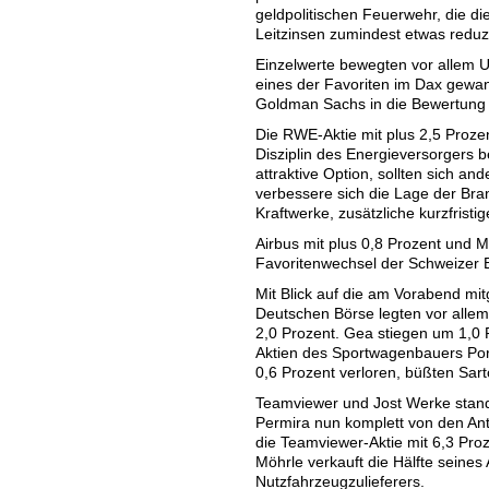
geldpolitischen Feuerwehr, die di
Leitzinsen zumindest etwas reduz
Einzelwerte bewegten vor allem 
eines der Favoriten im Dax gewan
Goldman Sachs in die Bewertun
Die RWE-Aktie mit plus 2,5 Proze
Disziplin des Energieversorgers b
attraktive Option, sollten sich a
verbessere sich die Lage der Br
Kraftwerke, zusätzliche kurzfristig
Airbus mit plus 0,8 Prozent und 
Favoritenwechsel der Schweizer
Mit Blick auf die am Vorabend mit
Deutschen Börse legten vor allem
2,0 Prozent. Gea stiegen um 1,0 
Aktien des Sportwagenbauers Por
0,6 Prozent verloren, büßten Sart
Teamviewer und Jost Werke stande
Permira nun komplett von den Ante
die Teamviewer-Aktie mit 6,3 Pro
Möhrle verkauft die Hälfte seines 
Nutzfahrzeugzulieferers.