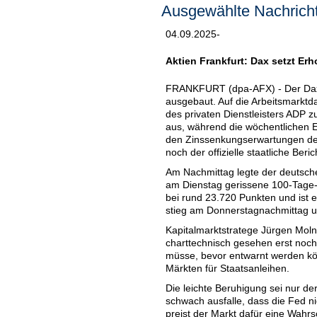
Ausgewählte Nachricht
04.09.2025-
Aktien Frankfurt: Dax setzt Er
FRANKFURT (dpa-AFX) - Der Dax
ausgebaut. Auf die Arbeitsmarktd
des privaten Dienstleisters ADP z
aus, während die wöchentlichen Er
den Zinssenkungserwartungen der 
noch der offizielle staatliche Beric
Am Nachmittag legte der deutsche
am Dienstag gerissene 100-Tage-Li
bei rund 23.720 Punkten und ist 
stieg am Donnerstagnachmittag u
Kapitalmarktstratege Jürgen Moln
charttechnisch gesehen erst noc
müsse, bevor entwarnt werden könn
Märkten für Staatsanleihen.
Die leichte Beruhigung sei nur d
schwach ausfalle, dass die Fed n
preist der Markt dafür eine Wahrs