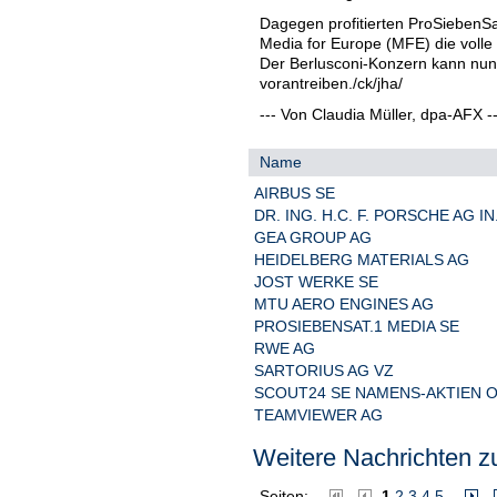
Dagegen profitierten ProSiebenSat
Media for Europe (MFE) die voll
Der Berlusconi-Konzern kann nu
vorantreiben./ck/jha/
--- Von Claudia Müller, dpa-AFX --
Name
AIRBUS SE
DR. ING. H.C. F. PORSCHE AG IN.
GEA GROUP AG
HEIDELBERG MATERIALS AG
JOST WERKE SE
MTU AERO ENGINES AG
PROSIEBENSAT.1 MEDIA SE
RWE AG
SARTORIUS AG VZ
SCOUT24 SE NAMENS-AKTIEN O
TEAMVIEWER AG
Weitere Nachrichten zu
Seiten:
1
2
3
4
5