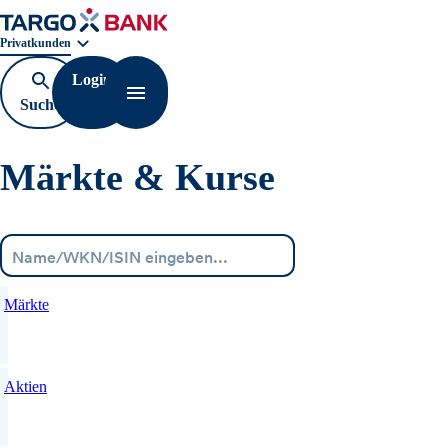
Geschäftsbereichnavigation. Aktuelle Auswahl:
Privatkunden
Login
Suche
Navigation öffnen
öffnen
Märkte & Kurse
Menü
Märkte
Aktien