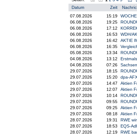
Datum
Zeit
Nachric
07.08.2026
15:19
WOCHENA
06.08.2026
19:25
ROUNDUP:
06.08.2026
17:12
KORREKT
06.08.2026
16:53
WDH/AKT
06.08.2026
16:42
AKTIE I
06.08.2026
16:35
Vergleic
05.08.2026
13:34
ROUNDUP 
04.08.2026
13:12
Erstmals
04.08.2026
07:26
Sachsen-
29.07.2026
18:15
ROUNDUP/
29.07.2026
15:20
dpa-AFX
29.07.2026
14:47
Aktien F
29.07.2026
12:07
Aktien F
29.07.2026
10:14
ROUNDUP/
29.07.2026
09:55
ROUNDUP
29.07.2026
09:25
Aktien F
29.07.2026
08:18
Aktien F
28.07.2026
19:31
RWE wird
28.07.2026
18:53
EQS-Adho
28.07.2026
12:19
RWE bau