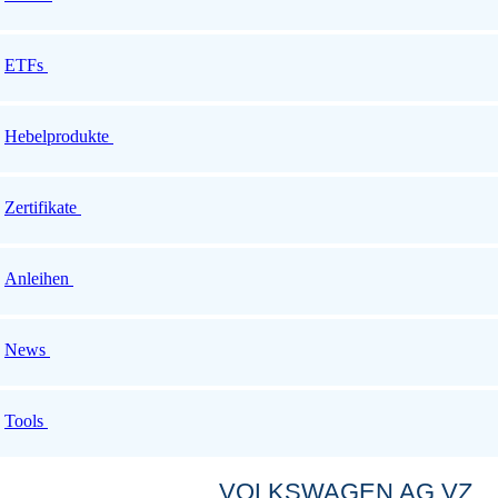
ETFs
Hebelprodukte
Zertifikate
Anleihen
News
Tools
VOLKSWAGEN AG VZ