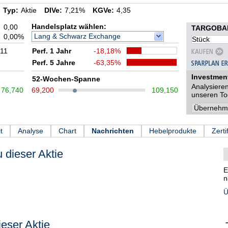
Typ:
Aktie
DIVe:
7,21%
KGVe:
4,35
Handelsplatz wählen:
0,00
TARGOBAN
Lang & Schwarz Exchange
0,00%
:11
Perf. 1 Jahr
-18,18%
Perf. 5 Jahre
-63,35%
Investmen
52-Wochen-Spanne
Analysieren
76,740
69,200
109,150
unseren To
t
Analyse
Chart
Nachrichten
Hebelprodukte
Zerti
 dieser Aktie
E
n
Ü
eser Aktie