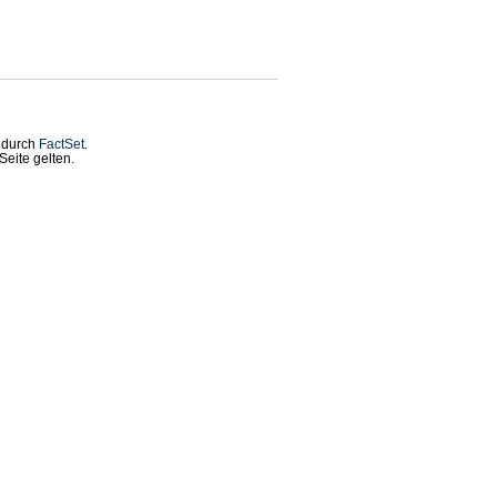
t durch
FactSet
.
eite gelten.