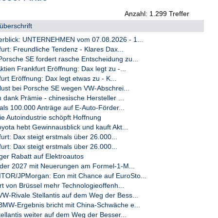
Anzahl: 1.299 Treffer
überschrift
rblick: UNTERNEHMEN vom 07.08.2026 - 1...
furt: Freundliche Tendenz - Klares Dax...
rsche SE fordert rasche Entscheidung zu...
en Frankfurt Eröffnung: Dax legt zu -...
urt Eröffnung: Dax legt etwas zu - K...
rlust bei Porsche SE wegen VW-Abschrei...
dank Prämie - chinesische Hersteller ...
ls 100.000 Anträge auf E-Auto-Förder...
 Die Autoindustrie schöpft Hoffnung
yota hebt Gewinnausblick und kauft Akt...
urt: Dax steigt erstmals über 26.000...
urt: Dax steigt erstmals über 26.000...
ger Rabatt auf Elektroautos
eder 2027 mit Neuerungen am Formel-1-M...
OR/JPMorgan: Eon mit Chance auf EuroSto...
rt von Brüssel mehr Technologieoffenh...
-Rivale Stellantis auf dem Weg der Bess...
W-Ergebnis bricht mit China-Schwäche e...
ellantis weiter auf dem Weg der Besser...