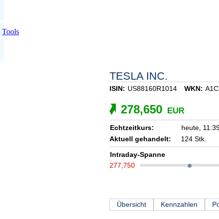
Tools
TESLA INC.
ISIN:
US88160R1014
WKN:
A1C
278,650
EUR
Echtzeitkurs:
heute,
11:3
Aktuell gehandelt:
124 Stk.
Intraday-Spanne
277,750
Übersicht
Kennzahlen
Po