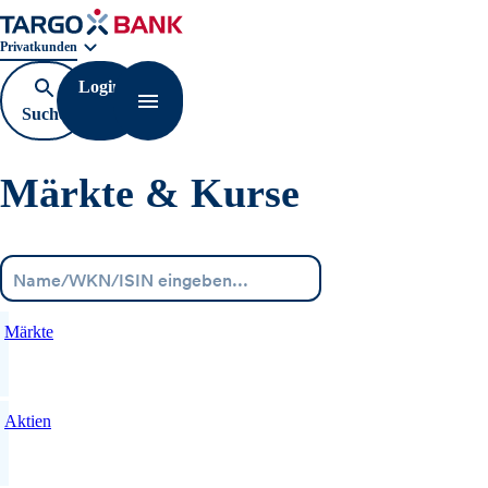
Geschäftsbereichnavigation. Aktuelle Auswahl:
Privatkunden
Login
Suche
Navigation öffnen
öffnen
Märkte & Kurse
Menü
Märkte
Aktien