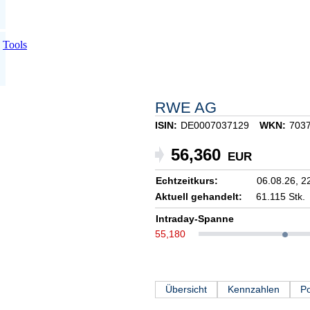
Tools
RWE AG
ISIN:
DE0007037129
WKN:
703
56,360
EUR
Echtzeitkurs:
06.08.26,
2
Aktuell gehandelt:
61.115 Stk.
Intraday-Spanne
55,180
Übersicht
Kennzahlen
Po