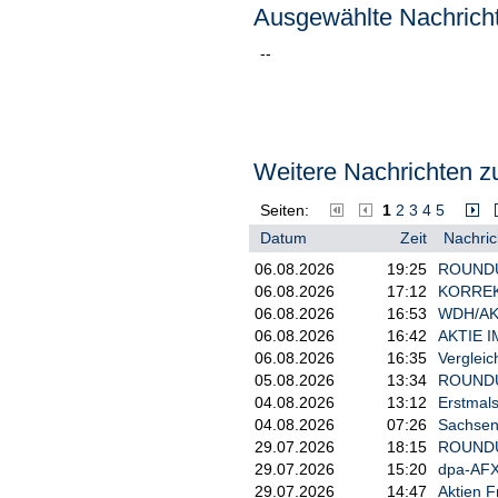
Ausgewählte Nachricht
--
Weitere Nachrichten zu
Seiten:
1
2
3
4
5
Datum
Zeit
Nachric
06.08.2026
19:25
ROUNDUP:
06.08.2026
17:12
KORREKT
06.08.2026
16:53
WDH/AKT
06.08.2026
16:42
AKTIE I
06.08.2026
16:35
Vergleic
05.08.2026
13:34
ROUNDUP 
04.08.2026
13:12
Erstmals
04.08.2026
07:26
Sachsen-
29.07.2026
18:15
ROUNDUP/
29.07.2026
15:20
dpa-AFX
29.07.2026
14:47
Aktien F