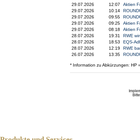
29.07.2026
12:07
Aktien F
29.07.2026
10:14
ROUNDUP/
29.07.2026
09:55
ROUNDUP
29.07.2026
09:25
Aktien F
29.07.2026
08:18
Aktien F
28.07.2026
19:31
RWE wird
28.07.2026
18:53
EQS-Adho
28.07.2026
12:19
RWE bau
26.07.2026
13:35
ROUNDUP
* Information zu Abkürzungen: HP 
Imple
Bitt
Produkte und Services