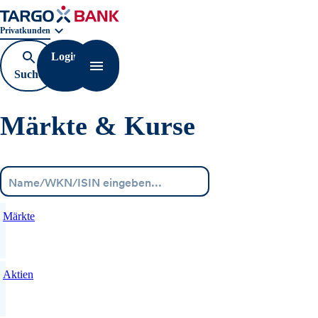
Geschäftsbereichnavigation. Aktuelle Auswahl:
Privatkunden
Login
Suche
Navigation öffnen
öffnen
Märkte & Kurse
Menü
Märkte
Aktien