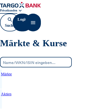
Geschäftsbereichnavigation. Aktuelle Auswahl:
Privatkunden
Login
Suche
Navigation öffnen
öffnen
Märkte & Kurse
Menü
Märkte
Aktien