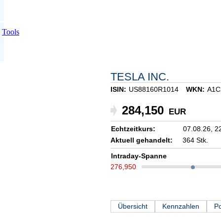
Tools
TESLA INC.
ISIN:
US88160R1014
WKN:
A1C
284,150
EUR
Echtzeitkurs:
07.08.26,
2
Aktuell gehandelt:
364 Stk.
Intraday-Spanne
276,950
Übersicht
Kennzahlen
Po