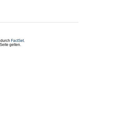
t durch
FactSet
.
eite gelten.