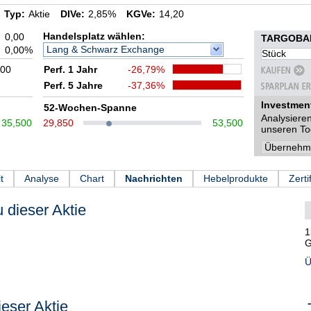
Typ:
Aktie
DIVe:
2,85%
KGVe:
14,20
Handelsplatz wählen:
0,00
TARGOBAN
Lang & Schwarz Exchange
0,00%
:00
Perf. 1 Jahr
-26,79%
Perf. 5 Jahre
-37,36%
Investmen
52-Wochen-Spanne
Analysieren
35,500
29,850
53,500
unseren To
t
Analyse
Chart
Nachrichten
Hebelprodukte
Zerti
 dieser Aktie
1
G
Ü
eser Aktie