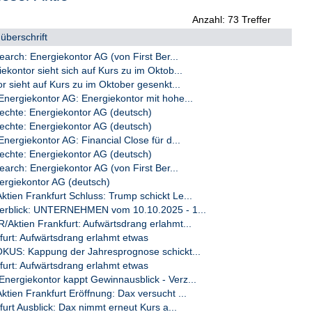
Anzahl: 73 Treffer
überschrift
earch: Energiekontor AG (von First Ber...
kontor sieht sich auf Kurs zu im Oktob...
r sieht auf Kurs zu im Oktober gesenkt...
nergiekontor AG: Energiekontor mit hohe...
chte: Energiekontor AG (deutsch)
chte: Energiekontor AG (deutsch)
ergiekontor AG: Financial Close für d...
chte: Energiekontor AG (deutsch)
earch: Energiekontor AG (von First Ber...
rgiekontor AG (deutsch)
ien Frankfurt Schluss: Trump schickt Le...
rblick: UNTERNEHMEN vom 10.10.2025 - 1...
ktien Frankfurt: Aufwärtsdrang erlahmt...
furt: Aufwärtsdrang erlahmt etwas
KUS: Kappung der Jahresprognose schickt...
furt: Aufwärtsdrang erlahmt etwas
ergiekontor kappt Gewinnausblick - Verz...
ien Frankfurt Eröffnung: Dax versucht ...
furt Ausblick: Dax nimmt erneut Kurs a...