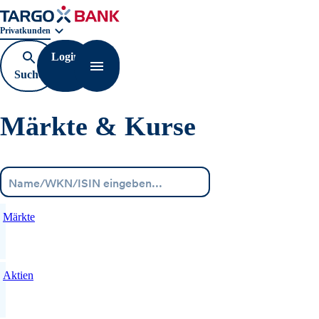
Geschäftsbereichnavigation. Aktuelle Auswahl:
Privatkunden
Login
Suche
Navigation öffnen
öffnen
Märkte & Kurse
Menü
Märkte
Aktien