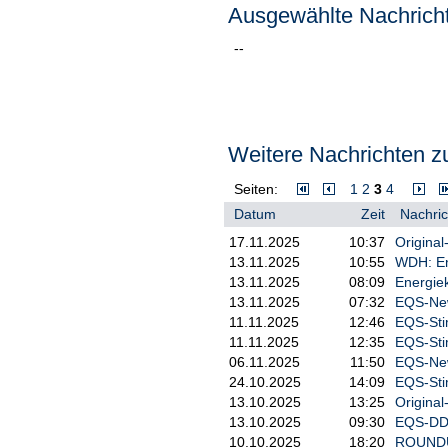
Ausgewählte Nachricht
--
Weitere Nachrichten zu
Seiten:
1
2
3
4
Datum
Zeit
Nachric
17.11.2025
10:37
Original
13.11.2025
10:55
WDH: Ene
13.11.2025
08:09
Energiek
13.11.2025
07:32
EQS-New
11.11.2025
12:46
EQS-Sti
11.11.2025
12:35
EQS-Sti
06.11.2025
11:50
EQS-News
24.10.2025
14:09
EQS-Sti
13.10.2025
13:25
Original
13.10.2025
09:30
EQS-DD:
10.10.2025
18:20
ROUNDUP