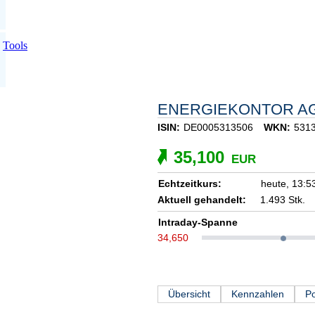
Tools
ENERGIEKONTOR A
ISIN:
DE0005313506
WKN:
531
35,100
EUR
Echtzeitkurs:
heute,
13:5
Aktuell gehandelt:
1.493 Stk.
Intraday-Spanne
34,650
Übersicht
Kennzahlen
Po