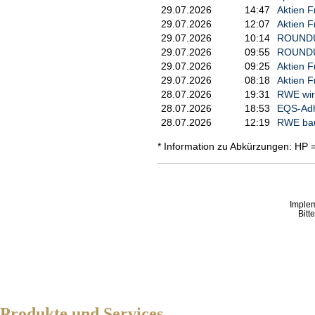
29.07.2026
14:47
Aktien F
29.07.2026
12:07
Aktien F
29.07.2026
10:14
ROUNDUP/
29.07.2026
09:55
ROUNDUP
29.07.2026
09:25
Aktien F
29.07.2026
08:18
Aktien F
28.07.2026
19:31
RWE wird
28.07.2026
18:53
EQS-Adho
28.07.2026
12:19
RWE bau
* Information zu Abkürzungen: HP 
Imple
Bitt
Produkte und Services