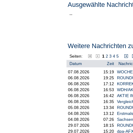
Ausgewählte Nachricht
--
Weitere Nachrichten zu
Seiten:
1
2
3
4
5
Datum
Zeit
Nachric
07.08.2026
15:19
WOCHENA
06.08.2026
19:25
ROUNDUP:
06.08.2026
17:12
KORREKT
06.08.2026
16:53
WDH/AKT
06.08.2026
16:42
AKTIE I
06.08.2026
16:35
Vergleic
05.08.2026
13:34
ROUNDUP 
04.08.2026
13:12
Erstmals
04.08.2026
07:26
Sachsen-
29.07.2026
18:15
ROUNDUP/
29.07.2026
15:20
dpa-AFX