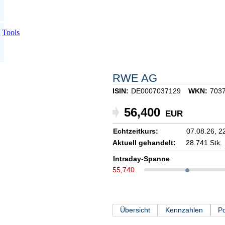
Tools
RWE AG
ISIN:
DE0007037129
WKN:
703
56,400
EUR
Echtzeitkurs:
07.08.26,
2
Aktuell gehandelt:
28.741 Stk.
Intraday-Spanne
55,740
Übersicht
Kennzahlen
Po