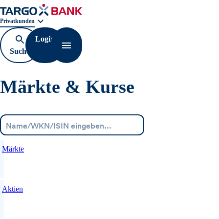
Geschäftsbereichnavigation. Aktuelle Auswahl:
Privatkunden
Login
Suche
Navigation öffnen
öffnen
Märkte & Kurse
Menü
Märkte
Aktien