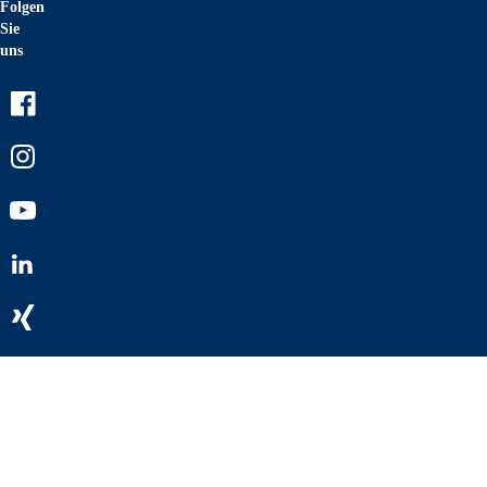
Folgen
Sie
uns
Facebook
Instagram
Youtube
LinkedIn
Xing