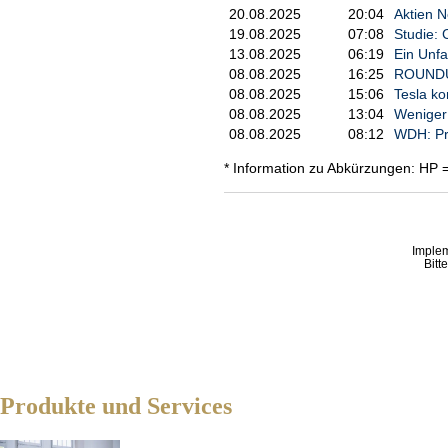
20.08.2025
20:04
Aktien N
19.08.2025
07:08
Studie: 
13.08.2025
06:19
Ein Unfa
08.08.2025
16:25
ROUNDUP
08.08.2025
15:06
Tesla k
08.08.2025
13:04
Weniger 
08.08.2025
08:12
WDH: Pr
* Information zu Abkürzungen: HP 
Imple
Bitt
Produkte und Services