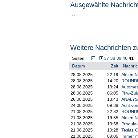
Ausgewählte Nachricht
--
Weitere Nachrichten zu
Seiten:
37
38
39
40
41
Datum
Zeit
Nachric
28.08.2025
22:19
Aktien N
28.08.2025
14:20
ROUNDUP
28.08.2025
13:24
Automess
28.08.2025
06:05
Pkw-Zula
26.08.2025
13:43
ANALYSE/
24.08.2025
09:38
Acht von
21.08.2025
22:32
ROUNDUP
21.08.2025
19:55
Aktien N
21.08.2025
13:58
Produkti
21.08.2025
10:28
Teslas C
21.08.2025
09:05
Immer m