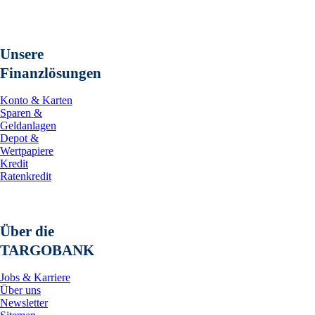
Unsere
Finanzlösungen
Konto & Karten
Sparen &
Geldanlagen
Depot &
Wertpapiere
Kredit
Ratenkredit
Über die
TARGOBANK
Jobs & Karriere
Über uns
Newsletter