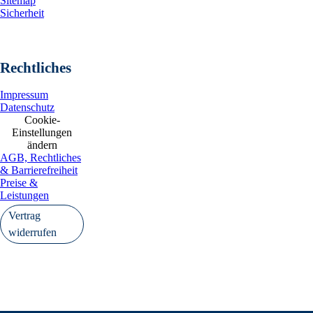
Sitemap
Sicherheit
Rechtliches
Impressum
Datenschutz
Cookie-
Einstellungen
ändern
AGB, Rechtliches
& Barrierefreiheit
Preise &
Leistungen
Vertrag
widerrufen