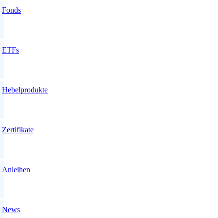
Fonds
ETFs
Hebelprodukte
Zertifikate
Anleihen
News