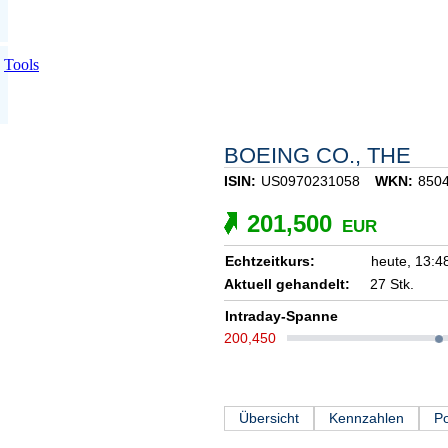
Tools
BOEING CO., THE
ISIN:
US0970231058
WKN:
850
201,500
EUR
Echtzeitkurs:
heute,
13:4
Aktuell gehandelt:
27 Stk.
Intraday-Spanne
200,450
Übersicht
Kennzahlen
Po