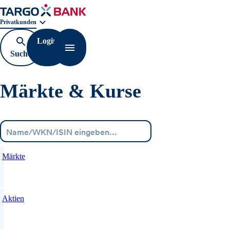
Geschäftsbereichnavigation. Aktuelle Auswahl:
Privatkunden
Login
Suche
Navigation öffnen
öffnen
Märkte & Kurse
Menü
Märkte
Aktien