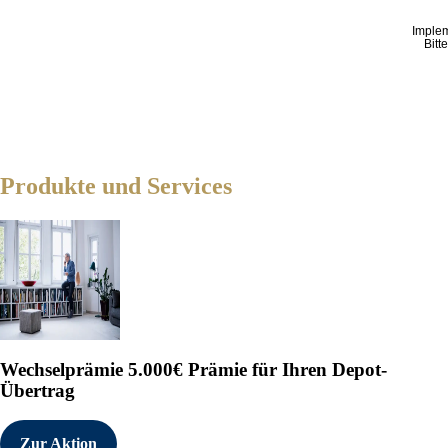
Imple
Bitt
Produkte und Services
Wechselprämie
5.000€ Prämie für Ihren Depot-
Übertrag
Zur Aktion