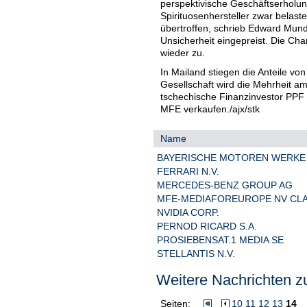
perspektivische Geschäftserholu
Spirituosenhersteller zwar belas
übertroffen, schrieb Edward Mund
Unsicherheit eingepreist. Die Ch
wieder zu.
In Mailand stiegen die Anteile vo
Gesellschaft wird die Mehrheit a
tschechische Finanzinvestor PPF 
MFE verkaufen./ajx/stk
Name
BAYERISCHE MOTOREN WERKE
FERRARI N.V.
MERCEDES-BENZ GROUP AG
MFE-MEDIAFOREUROPE NV CLA
NVIDIA CORP.
PERNOD RICARD S.A.
PROSIEBENSAT.1 MEDIA SE
STELLANTIS N.V.
Weitere Nachrichten zu
Seiten:
10
11
12
13
14