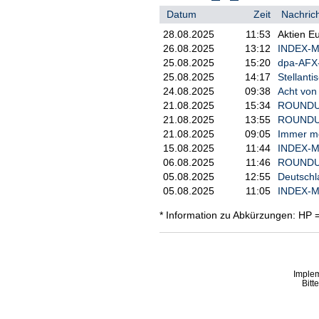
Datum
Zeit
Nachrich
28.08.2025
11:53
Aktien E
26.08.2025
13:12
INDEX-MO
25.08.2025
15:20
dpa-AFX-
25.08.2025
14:17
Stellant
24.08.2025
09:38
Acht von 
21.08.2025
15:34
ROUNDUP 
21.08.2025
13:55
ROUNDUP:
21.08.2025
09:05
Immer me
15.08.2025
11:44
INDEX-MO
06.08.2025
11:46
ROUNDUP:
05.08.2025
12:55
Deutschla
05.08.2025
11:05
INDEX-M
* Information zu Abkürzungen: HP 
Imple
Bitt