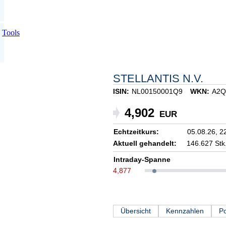
Tools
STELLANTIS N.V.
ISIN:
NL00150001Q9
WKN:
A2Q
4,902
EUR
Echtzeitkurs:
05.08.26,
2
Aktuell gehandelt:
146.627 Stk
Intraday-Spanne
4,877
Übersicht
Kennzahlen
Po