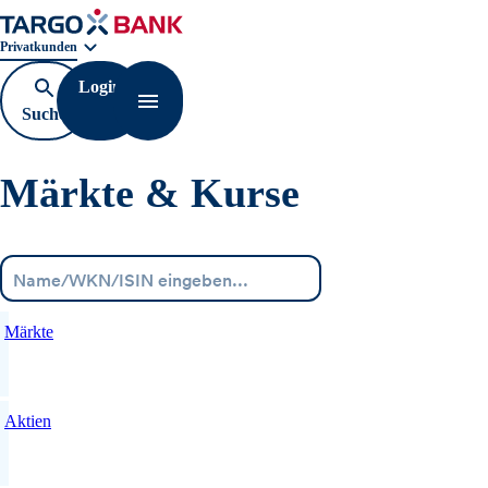
Geschäftsbereichnavigation. Aktuelle Auswahl:
Privatkunden
Login
Suche
Navigation öffnen
öffnen
Märkte & Kurse
Menü
Märkte
Aktien