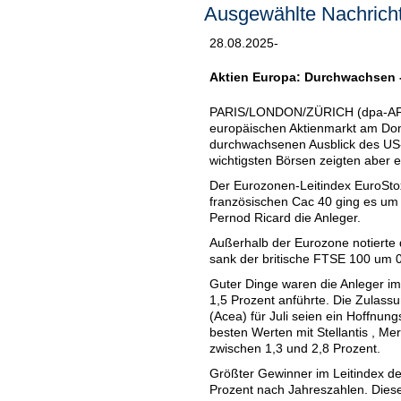
Ausgewählte Nachricht
28.08.2025-
Aktien Europa: Durchwachsen -
PARIS/LONDON/ZÜRICH (dpa-AFX) 
europäischen Aktienmarkt am Don
durchwachsenen Ausblick des US-Ch
wichtigsten Börsen zeigten aber e
Der Eurozonen-Leitindex EuroSto
französischen Cac 40 ging es um 
Pernod Ricard die Anleger.
Außerhalb der Eurozone notierte
sank der britische FTSE 100 um 0
Guter Dinge waren die Anleger im
1,5 Prozent anführte. Die Zulass
(Acea) für Juli seien ein Hoffnu
besten Werten mit Stellantis , M
zwischen 1,3 und 2,8 Prozent.
Größter Gewinner im Leitindex d
Prozent nach Jahreszahlen. Diese