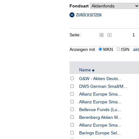
Fondsart
Seite:
1
Anzeigen mit
WKN
ISIN
akt
Name
G&W - Aktien Deuts...
DWS German Small/M...
Allianz Europe Sma...
Allianz Europe Sma...
Bellevue Funds (Lu...
Berenberg Aktien M...
Allianz Europe Sma...
Barings Europe Sel...