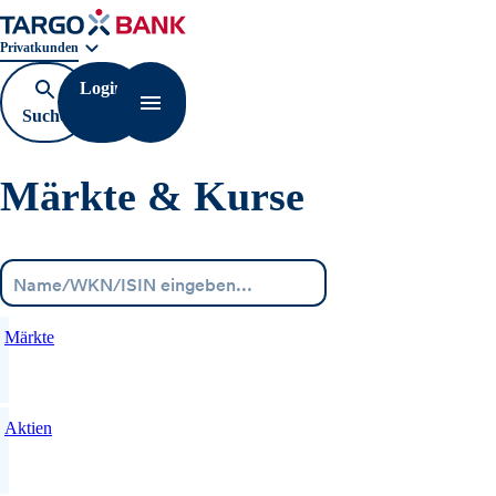
Geschäftsbereichnavigation. Aktuelle Auswahl:
Privatkunden
Login
Suche
Navigation öffnen
öffnen
Märkte & Kurse
Menü
Märkte
Aktien