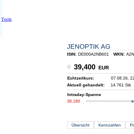
Tools
JENOPTIK AG
ISIN:
DE000A2NB601
WKN:
A2N
39,400
EUR
Echtzeitkurs:
07.08.26,
2
Aktuell gehandelt:
14.761 Stk.
Intraday-Spanne
38,180
Übersicht
Kennzahlen
Po