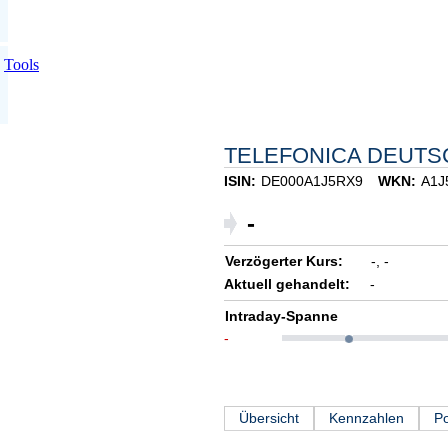
Tools
TELEFONICA DEUTS
ISIN:
DE000A1J5RX9
WKN:
A1J
-
Verzögerter Kurs:
-,
-
Aktuell gehandelt:
-
Intraday-Spanne
-
Übersicht
Kennzahlen
Po