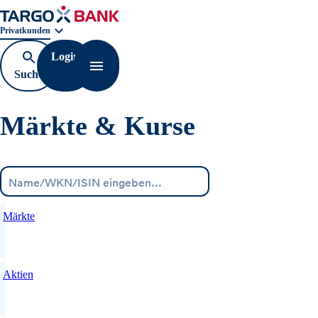
Geschäftsbereichnavigation. Aktuelle Auswahl:
Privatkunden
Login
Suche
Navigation öffnen
öffnen
Märkte & Kurse
Menü
Märkte
Aktien