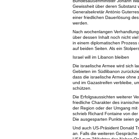
Bundesaußenminister Johann Wadep
Gewissheit über deren Substanz w
Generalsekretär António Guterres
einer friedlichen Dauerlösung des
werden.
Nach wochenlangen Verhandlungen
über dessen Inhalt noch nicht vie
in einem diplomatischen Prozess m
auf beiden Seiten. Als ein Stolper
Israel will im Libanon bleiben
Die israelische Armee wird sich la
Gebieten im Südlibanon zurückzieh
dass die israelische Armee ohne z
und im Gazastreifen verbleibe, u
schützen.
Die Erfolgsaussichten weiterer Ve
friedliche Charakter des iranisc
der Region oder der Umgang mit 
schrieb Richard Fontaine von der 
Die ausgesparten Punkte seien gen
Und auch US-Präsident Donald Tr
an. Falls die weiteren Gespräche 
USA zum "Wächter des Nahen Oste