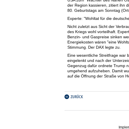
der Region kassieren, zitiert ihn
80. Geburtstags am Sonntag (Orts
Experte: "Wohltat für die deutsche
Nicht zuletzt aus Sicht der Verb
des Kriegs wohl vorteilhaft. Exp
Benzin- und Gaspreise sinken wer
Energiekosten wären "eine Wohltat
Stimmung. Der DAX legte zu.
Eine wesentliche Streitfrage war b
eingelenkt und nach der Unterze
Gegenzug dafür ordnete Trump n
umgehend aufzuheben. Damit wurd
auf die Öffnung der Straße von 
Außerdem droht möglicherweise e
könne nach einer 60-Tage-Frist,
erheben, hieß es unter anderem i
Medienberichte ließen sich zunäc
Erleichterung bei Handelsschifffah
Die deutsche Handelsschifffahrt r
des Verbands Deutscher Reeder (
zwischen den USA und dem Iran m
Imple