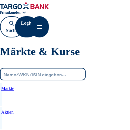
Geschäftsbereichnavigation. Aktuelle Auswahl:
Privatkunden
Login
Suche
Navigation öffnen
öffnen
Märkte & Kurse
Menü
Märkte
Aktien