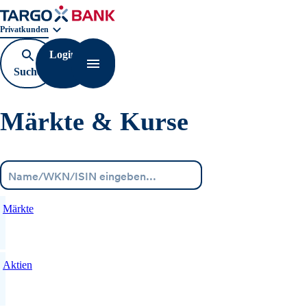
Geschäftsbereichnavigation. Aktuelle Auswahl:
Privatkunden
Login
Suche
Navigation öffnen
öffnen
Märkte & Kurse
Menü
Märkte
Aktien