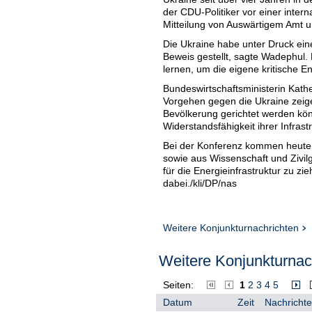
der CDU-Politiker vor einer inter
Mitteilung von Auswärtigem Amt u
Die Ukraine habe unter Druck ein
Beweis gestellt, sagte Wadephul
lernen, um die eigene kritische En
Bundeswirtschaftsministerin Kath
Vorgehen gegen die Ukraine zeige
Bevölkerung gerichtet werden könn
Widerstandsfähigkeit ihrer Infrast
Bei der Konferenz kommen heute 
sowie aus Wissenschaft und Zivi
für die Energieinfrastruktur zu z
dabei./kli/DP/nas
Weitere Konjunkturnachrichten
Weitere Konjunkturnach
Seiten:
1
2
3
4
5
Datum
Zeit
Nachrichte