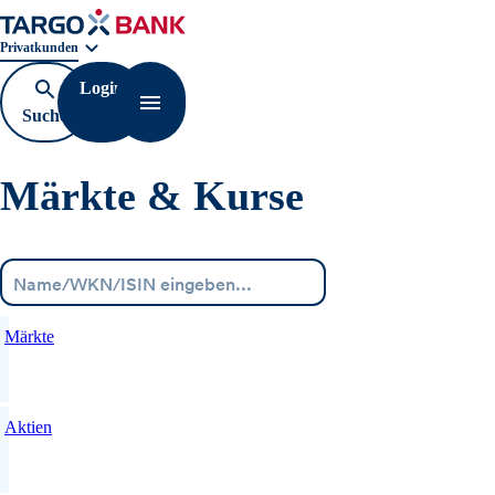
Geschäftsbereichnavigation. Aktuelle Auswahl:
Privatkunden
Login
Suche
Navigation öffnen
öffnen
Märkte & Kurse
Menü
Märkte
Aktien