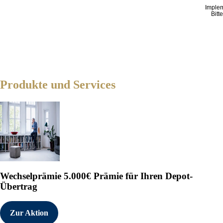
Imple
Bitt
Produkte und Services
Wechselprämie
5.000€ Prämie für Ihren Depot-
Übertrag
Zur Aktion