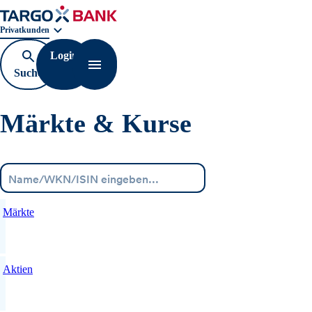
Geschäftsbereichnavigation. Aktuelle Auswahl:
Privatkunden
Login
Suche
Navigation öffnen
öffnen
Märkte & Kurse
Menü
Märkte
Aktien