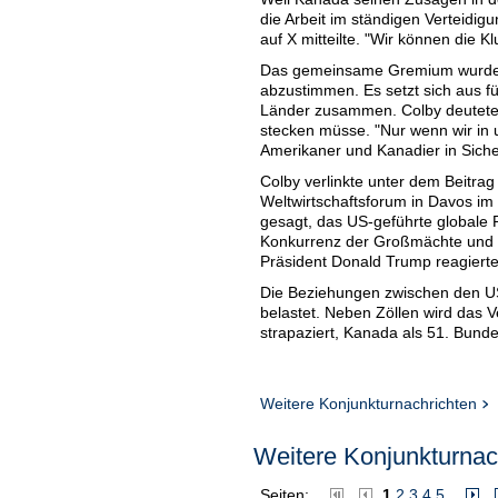
die Arbeit im ständigen Verteidigu
auf X mitteilte. "Wir können die K
Das gemeinsame Gremium wurde 1
abzustimmen. Es setzt sich aus f
Länder zusammen. Colby deutete 
stecken müsse. "Nur wenn wir in 
Amerikaner und Kanadier in Siche
Colby verlinkte unter dem Beitr
Weltwirtschaftsforum in Davos im
gesagt, das US-geführte globale 
Konkurrenz der Großmächte und e
Präsident Donald Trump reagierte
Die Beziehungen zwischen den US
belastet. Neben Zöllen wird das
strapaziert, Kanada als 51. Bunde
Weitere Konjunkturnachrichten
Weitere Konjunkturnach
Seiten:
1
2
3
4
5