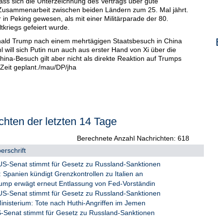
ass sich die Unterzeichnung des Vertrags über gute
 Zusammenarbeit zwischen beiden Ländern zum 25. Mal jährt.
 in Peking gewesen, als mit einer Militärparade der 80.
kriegs gefeiert wurde.
nald Trump nach einem mehrtägigen Staatsbesuch in China
l will sich Putin nun auch aus erster Hand von Xi über die
ina-Besuch gilt aber nicht als direkte Reaktion auf Trumps
r Zeit geplant./mau/DP/jha
chten der letzten 14 Tage
Berechnete Anzahl Nachrichten: 618
erschrift
-Senat stimmt für Gesetz zu Russland-Sanktionen
Spanien kündigt Grenzkontrollen zu Italien an
ump erwägt erneut Entlassung von Fed-Vorständin
-Senat stimmt für Gesetz zu Russland-Sanktionen
isterium: Tote nach Huthi-Angriffen im Jemen
enat stimmt für Gesetz zu Russland-Sanktionen