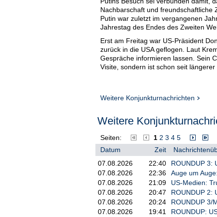
Putins Besuch sei verbunden damit, d
Nachbarschaft und freundschaftliche
Putin war zuletzt im vergangenen Jahr
Jahrestag des Endes des Zweiten Welt
Erst am Freitag war US-Präsident Do
zurück in die USA geflogen. Laut Krem
Gespräche informieren lassen. Sein Ch
Visite, sondern ist schon seit längere
Weitere Konjunkturnachrichten
Weitere Konjunkturnachri
Seiten:
1
2
3
4
5
Datum
Zeit
Nachrichtenüb
07.08.2026
22:40
ROUNDUP 3: US
07.08.2026
22:36
Auge um Auge: 
07.08.2026
21:09
US-Medien: Tr
07.08.2026
20:47
ROUNDUP 2: US
07.08.2026
20:24
ROUNDUP 3/Min
07.08.2026
19:41
ROUNDUP: US-S