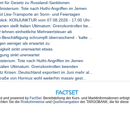
mt für Gesetz zu Russland-Sanktionen
isterium: Tote nach Huthi-Angriffen im Jemen
bt Lkw-Transporte an Sonn- und Feiertagen
lick: KONJUNKTUR vom 07.08.2026 - 17.00 Uhr
n stellt Italien Ultimatum: Grenzkontrollen be...
lehnen einheitliche Mehrwertsteuer ab
schäftigung schrumpft überraschend - 'kalte ...
en weniger als erwartet zu
igkeit sinkt unerwartet etwas
gung sinkt unerwartet
terium: Tote nach Huthi-Angriffen im Jemen
 Italien Ultimatum: Grenzkontrollen beenden
Krisen: Deutschland exportiert im Juni mehr al...
Straße von Hormus wohl weiterhin massiv gest...
d and powered by
FactSet
. Bereitstellung der Kurs- und Marktinformationen erfolg
chten Sie die
Risikohinweise
und
Quellenangaben
der TARGOBANK, die für diese S