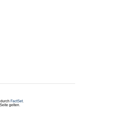
t durch
FactSet
.
eite gelten.