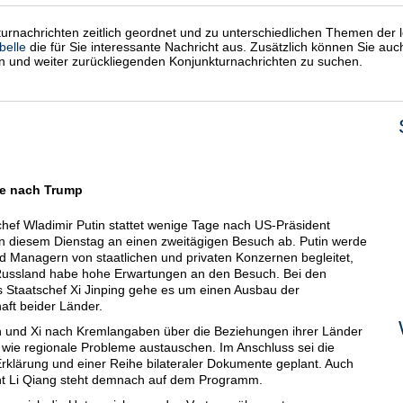
kturnachrichten zeitlich geordnet und zu unterschiedlichen Themen der l
belle
die für Sie interessante Nachricht aus. Zusätzlich können Sie au
en und weiter zurückliegenden Konjunkturnachrichten zu suchen.
ge nach Trump
f Wladimir Putin stattet wenige Tage nach US-Präsident
n diesem Dienstag an einen zweitägigen Besuch ab. Putin werde
nd Managern von staatlichen und privaten Konzernen begleitet,
Russland habe hohe Erwartungen an den Besuch. Bei den
 Staatschef Xi Jinping gehe es um einen Ausbau der
haft beider Länder.
n und Xi nach Kremlangaben über die Beziehungen ihrer Länder
e wie regionale Probleme austauschen. Im Anschluss sei die
klärung und einer Reihe bilateraler Dokumente geplant. Auch
dent Li Qiang steht demnach auf dem Programm.