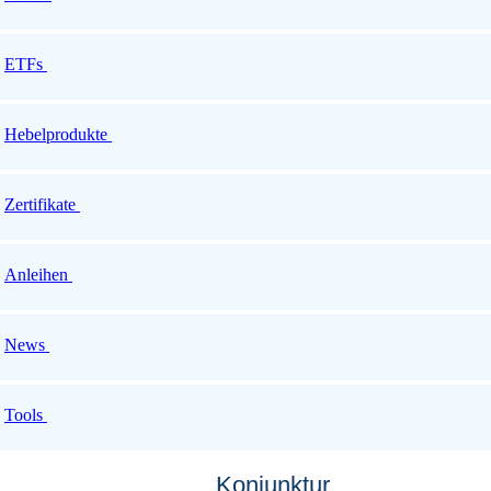
ETFs
Hebelprodukte
Zertifikate
Anleihen
News
Tools
Konjunktur