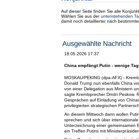
Auf dieser Seite finden Sie alle Konjun
Wählen Sie aus der
untenstehenden Ta
damit noch detaillierter nach bestimmt
Ausgewählte Nachricht
18.05.2026 17:37
China empfängt Putin - wenige Ta
MOSKAU/PEKING (dpa-AFX) - Kremlche
Donald Trump nun ebenfalls China vo
von einer Delegation aus Ministern u
sagte Kremlsprecher Dmitri Peskow. 
Gesprächen auf Einladung von Chinas
privilegierten strategischen Partnersc
An diesem Mittwoch dann wollen Puti
sprechen und sich über international
Unterzeichnung einer gemeinsamen Er
ein Treffen Putins mit Ministerpräsi