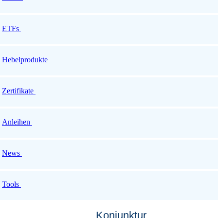
ETFs
Hebelprodukte
Zertifikate
Anleihen
News
Tools
Konjunktur