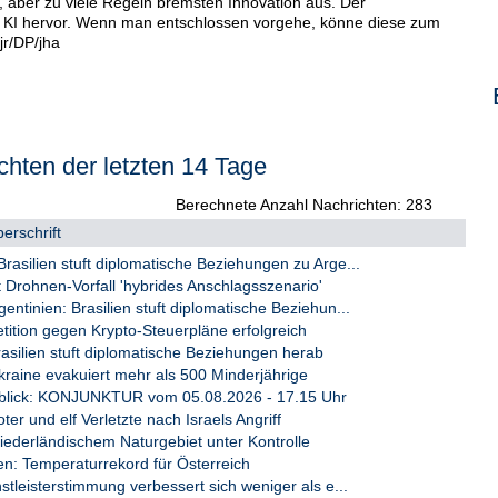
r, aber zu viele Regeln bremsten Innovation aus. Der
on KI hervor. Wenn man entschlossen vorgehe, könne diese zum
jr/DP/jha
chten der letzten 14 Tage
Berechnete Anzahl Nachrichten: 283
erschrift
silien stuft diplomatische Beziehungen zu Arge...
 Drohnen-Vorfall 'hybrides Anschlagsszenario'
tinien: Brasilien stuft diplomatische Beziehun...
ition gegen Krypto-Steuerpläne erfolgreich
rasilien stuft diplomatische Beziehungen herab
raine evakuiert mehr als 500 Minderjährige
blick: KONJUNKTUR vom 05.08.2026 - 17.15 Uhr
ter und elf Verletzte nach Israels Angriff
iederländischem Naturgebiet unter Kontrolle
en: Temperaturrekord für Österreich
tleisterstimmung verbessert sich weniger als e...