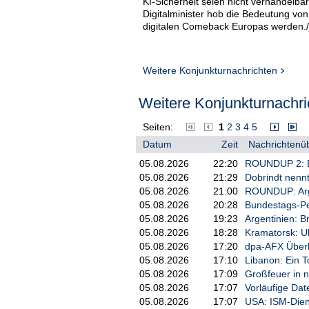
KI-Sicherheit seien nicht verhandelba
Digitalminister hob die Bedeutung v
digitalen Comeback Europas werden./
Weitere Konjunkturnachrichten
Weitere Konjunkturnachri
Seiten:
1
2
3
4
5
Datum
Zeit
Nachrichtenüb
05.08.2026
22:20
ROUNDUP 2: Bra
05.08.2026
21:29
Dobrindt nennt
05.08.2026
21:00
ROUNDUP: Argen
05.08.2026
20:28
Bundestags-Pet
05.08.2026
19:23
Argentinien: B
05.08.2026
18:28
Kramatorsk: Uk
05.08.2026
17:20
dpa-AFX Über
05.08.2026
17:10
Libanon: Ein To
05.08.2026
17:09
Großfeuer in n
05.08.2026
17:07
Vorläufige Dat
05.08.2026
17:07
USA: ISM-Diens