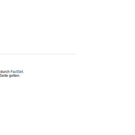
t durch
FactSet
.
eite gelten.