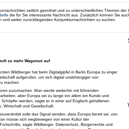
kturnachrichten zeitlich geordnet und zu unterschiedlichen Themen der l
belle
die für Sie interessante Nachricht aus. Zusätzlich können Sie au
en und weiter zurückliegenden Konjunkturnachrichten zu suchen.
ruft zu mehr Wagemut auf
rsten Wildberger hat beim Digitalgipfel in Berlin Europa zu enger
itschaft aufgerufen, um sich digital unabhängiger von
zu machen.
 Türen zuzumachen. Man werde weiterhin mit führenden
eiten, aber Europa sei zu lange vor allem ein Kunde und
höpfer werden, sagte er in einer auf Englisch gehaltenen
, Wirtschaft und Gesellschaft.
Souveränität solle das Signal senden, dass Europa bereit sei, von
Man müsse sich wegbewegen von einer Kultur der
Fortschritts, sagte Wildberger. Datenschutz, Bürgerrechte und