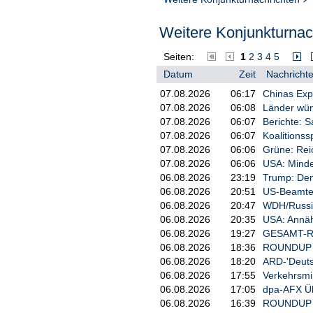
Weitere Konjunkturnach
Seiten:
1
2
3
4
5
Datum
Zeit
Nachrichte
07.08.2026
06:17
Chinas Expo
07.08.2026
06:08
Länder wü
07.08.2026
06:07
Berichte: S
07.08.2026
06:07
Koalitionssp
07.08.2026
06:06
Grüne: Reic
07.08.2026
06:06
USA: Mindes
06.08.2026
23:19
Trump: Den
06.08.2026
20:51
US-Beamter
06.08.2026
20:47
WDH/Russisc
06.08.2026
20:35
USA: Annäh
06.08.2026
19:27
GESAMT-ROU
06.08.2026
18:36
ROUNDUP 2:
06.08.2026
18:20
ARD-'Deuts
06.08.2026
17:55
Verkehrsmi
06.08.2026
17:05
dpa-AFX Ü
06.08.2026
16:39
ROUNDUP 3/