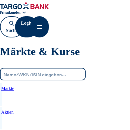
Geschäftsbereichnavigation. Aktuelle Auswahl:
Privatkunden
Login
Suche
Navigation öffnen
öffnen
Märkte & Kurse
Menü
Märkte
Aktien