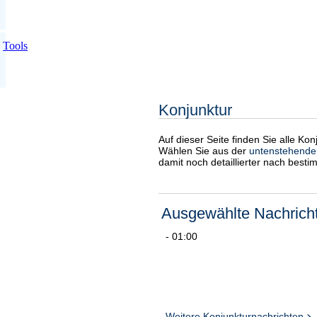
Tools
Konjunktur
Auf dieser Seite finden Sie alle Ko
Wählen Sie aus der
untenstehende
damit noch detaillierter nach best
Ausgewählte Nachrich
- 01:00
Weitere Konjunkturnachrichten