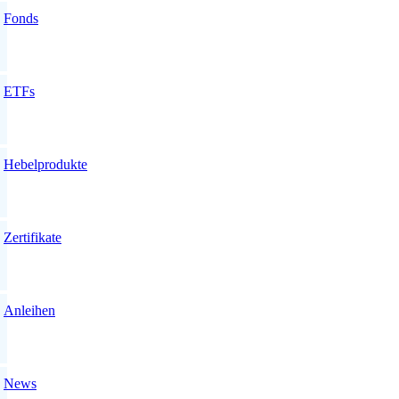
Fonds
ETFs
Hebelprodukte
Zertifikate
Anleihen
News