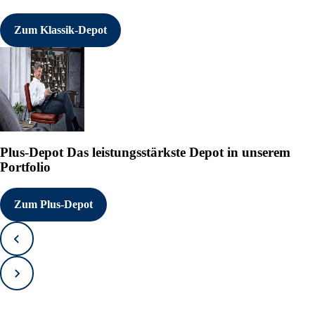
Zum Klassik-Depot
Plus-Depot
Das leistungsstärkste Depot in unserem
Portfolio
Zum Plus-Depot
Zurück
Vorwärts