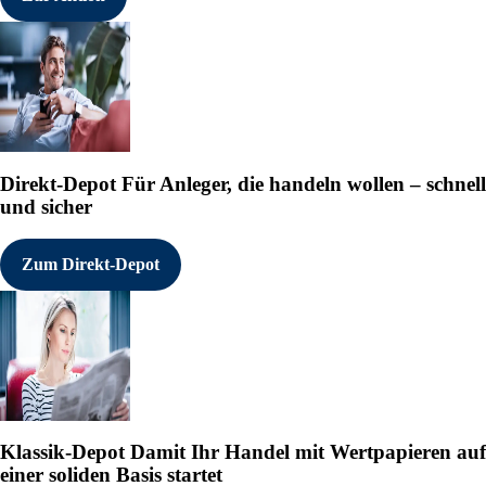
Direkt-Depot
Für Anleger, die handeln wollen – schnell
und sicher
Zum Direkt-Depot
Klassik-Depot
Damit Ihr Handel mit Wertpapieren auf
einer soliden Basis startet