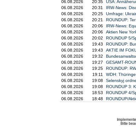
06.08.2026
20:35
USA: Annäherun
Wunsch nach Entlastung

06.08.2026
20:31
IRW-News: Disco
06.08.2026
20:25
Umfrage: Ukrai
Die Befragten wurden auch nach
06.08.2026
20:21
ROUNDUP: Termi
gefragt. Die größte finanziell
06.08.2026
20:06
IRW-News: Equi
einer Senkung der Mehrwertsteu
06.08.2026
20:06
Aktien New York
Verbesserung ihrer eigenen fin
Spritpreisbremse.

06.08.2026
20:02
ROUNDUP 5/Spre
06.08.2026
19:43
ROUNDUP: Bundes
Hintergrundinformationen:

06.08.2026
19:43
AKTIE IM FOKUS:
06.08.2026
19:32
Bundesanwaltsch
Die Studie "TeamBank-Liquiditä
06.08.2026
19:27
GESAMT-ROUNDU
Liquidität und Konsumverhalten
06.08.2026
19:25
ROUNDUP: RWE e
das Marktforschungsinstitut Yo
06.08.2026
19:11
WDH: Thüringens
Alter zwischen 18 und 79 Jahre
06.08.2026
19:08
Selenskyj ordne
06.08.2026
19:08
ROUNDUP 3: Kei
Eine Infografik zur Studie ste
zur Verfügung.

06.08.2026
18:53
ROUNDUP 4/Spre
06.08.2026
18:48
ROUNDUP/Aktien
TeamBank AG - Ein Unternehmen 
Die TeamBank bietet im Rahmen 
FinanzGruppe Volksbanken Raiff
Implemente
Bitte bea
Credit ein breites Spektrum an
innovative Ansätze wie die Ber
flexiblen finanziellen Rahmen 