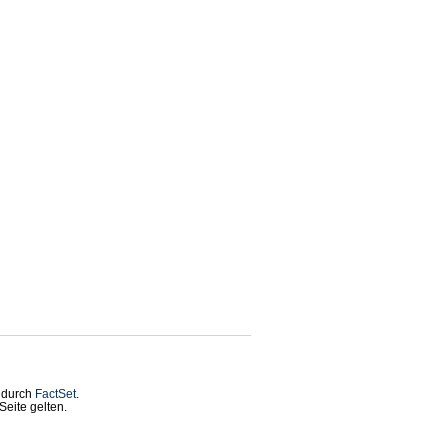
t durch
FactSet
.
eite gelten.