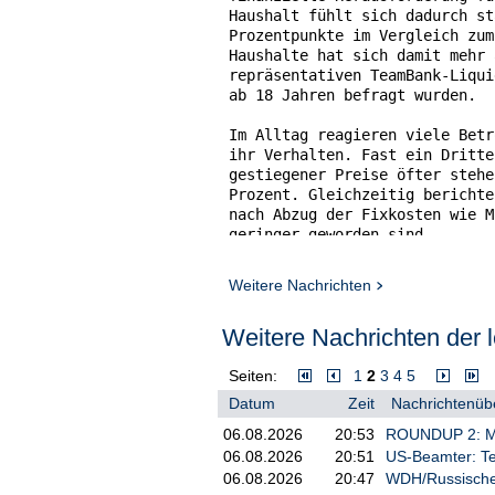
Haushalt fühlt sich dadurch st
Prozentpunkte im Vergleich zum
Haushalte hat sich damit mehr 
repräsentativen TeamBank-Liqui
ab 18 Jahren befragt wurden.

Im Alltag reagieren viele Betr
ihr Verhalten. Fast ein Dritte
gestiegener Preise öfter stehe
Prozent. Gleichzeitig berichte
nach Abzug der Fixkosten wie M
geringer geworden sind.

"Spritpreise sind für viele Me
Weitere Nachrichten
- und dieser Gradmesser schläg
Vorstandsvorsitzender der Team
Weitere Nachrichten der l
Vor dem Hintergrund geopolitis
achten 38 Prozent der Befragte
Seiten:
1
2
3
4
5
einzuschränken. Auf die Frage,
Datum
Zeit
Nachrichtenübe
Ausgaben um 100 Euro zu reduzi
Auto, Kraftstoff und Kfz-Versi
06.08.2026
20:53
ROUNDUP 2: Mis
Bereitschaft, hier zu sparen, 
06.08.2026
20:51
US-Beamter: Te
gestiegen - der deutlichste An
06.08.2026
20:47
WDH/Russische A