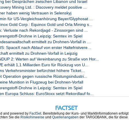
g bei Gesprächen zwischen Libanon und Israel
very Mining Ltd. : Discovery meldet positive ...
ner haben wenig Vertrauen in Selenskyj
 ihren Erwartungen an politische Maßnahmen

n für US-Vergleichsanhörung Bayer/Glyphosat ...
e Wirkung erhoffen sich Bürgerinnen und Bürger von

nox Gold Corp.: Equinox Gold und Orla Mining s...
er. 47 Prozent verbinden damit eine spürbare

: Verluste nach Rekordjagd - Zinssorgen sind ...
anziellen Situation. 32 Prozent nennen eine

ngstoff-Drohne in Leipzig: Semtex im Spiel
anwaltschaft ermittelt zu Drohnen-Vorfall in ...
 SpaceX nach Ablauf von erster Haltefristvere...
aft ermittelt zu Drohnen-Vorfall in Leipzig
tsbarometer" untersucht seit dem Jahr 2013

P 2: Warten auf Vereinbarung zu Straße von Hor...
 der deutschen Bevölkerung. Im April 2026 befragte

rhält 1,1 Milliarden Euro für Rückzug von U...
uGov im Auftrag der TeamBank AG 3.073 Personen im

 Verkehrsminister befürchtet höhere Ticket...
n online.

t Operation gegen russische Rüstungsindustri...
ne Munition in Flugzeug bei Drohnen-Vorfall
ht unter https://www.teambank.de/medien/presse/

ngstoff-Drohne in Leipzig: Semtex im Spiel
 Europa Schluss: EuroStoxx setzt Rekordlauf fo...
der DZ BANK Gruppe

des Allfinanzangebots der Genossenschaftlichen

eisenbanken unter den Marken easyCredit und fairer

d and powered by
FactSet
. Bereitstellung der Kurs- und Marktinformationen erfolg
chten Sie die
Risikohinweise
und
Quellenangaben
der TARGOBANK, die für diese S
 Konsumfinanzierungslösungen. Dazu zählen

eitstellung eines Sofortkredits mit einem

sowie die Integration von Finanzierungskonzepten
