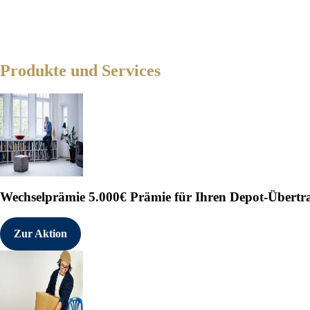
in Kauf- und Buchungsprozesse 
Ratenkaufmodelle, die nahtlos 
in den Alltag der Kundinnen un
Kundenzentrierung ist dabei di
Produkte und Services
Produkte und Services, sondern
Pressekontakt:

Marc-Olivier Weber

T +49 (0) 911/ 53 90 - 12 45

F +49 (0) 911/ 53 90 - 10 38

E: mailto:presse@teambank.de

Weiteres Material: http://pres
Wechselprämie
5.000€ Prämie für Ihren Depot-Übertr
OTS:               TeamBank AG
Zur Aktion