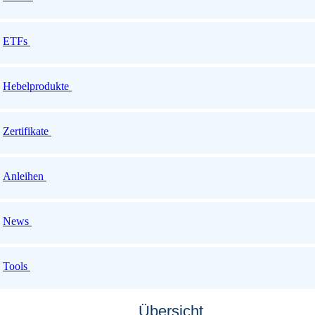
ETFs
Hebelprodukte
Zertifikate
Anleihen
News
Tools
Übersicht