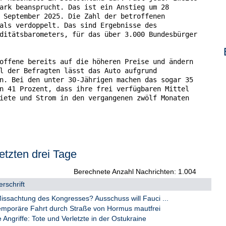
ark beansprucht. Das ist ein Anstieg um 28

 September 2025. Die Zahl der betroffenen

als verdoppelt. Das sind Ergebnisse des

ditätsbarometers, für das über 3.000 Bundesbürger

offene bereits auf die höheren Preise und ändern

l der Befragten lässt das Auto aufgrund

n. Bei den unter 30-Jährigen machen das sogar 35

n 41 Prozent, dass ihre frei verfügbaren Mittel

iete und Strom in den vergangenen zwölf Monaten

nschen der Gradmesser ihrer persönlichen Inflation

t gerade aus", sagt Christian Polenz,

Bank AG.

etzten drei Tage
cher Unsicherheiten und gestiegener Ölpreise

n verstärkt auf ihre Ausgaben und versuchen, sich

Berechnete Anzahl Nachrichten: 1.004
 wo sie am ehesten bereit wären, ihre monatlichen

rschrift
eren, nennt jeder fünfte Befragte den Bereich

cherung. Bei den über 50-Jährigen ist die

sachtung des Kongresses? Ausschuss will Fauci ...
seit September 2025 um sechs Prozentpunkte

mporäre Fahrt durch Straße von Hormus mautfrei
stieg über alle Altersgruppen hinweg.

ngriffe: Tote und Verletzte in der Ostukraine