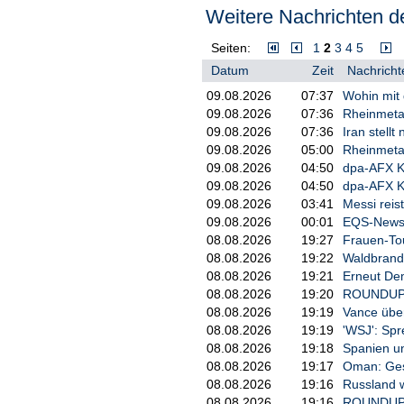
Weitere Nachrichten de
  * eine insgesamt gestärkt
    Vertriebswegenetz

Seiten:
1
2
3
4
5
Datum
Zeit
Nachricht
  * ein erweitertes Produkt
09.08.2026
07:37
Wohin mit
  * die verbesserte Ertrags
09.08.2026
07:36
Rheinmetal
    Zusammenschlusses

09.08.2026
07:36
Iran stell
09.08.2026
05:00
Rheinmetal
  * eine weiterhin sehr sta
09.08.2026
04:50
dpa-AFX K
    Stabilität und gestärkt
09.08.2026
04:50
dpa-AFX 
Mit dem Upgrade unterstreic
09.08.2026
03:41
Messi reis
Finanzkraft der BarmeniaGot
09.08.2026
00:01
EQS-News: 
die Refinanzierungsfähigkei
08.08.2026
19:27
Frauen-Tou
08.08.2026
19:22
Waldbrand
Ausblick

08.08.2026
19:21
Erneut De
Die BarmeniaGothaer wird di
08.08.2026
19:20
ROUNDUP: 
zusätzliche Synergien reali
08.08.2026
19:19
Vance über
weiteren Harmonisierung des
08.08.2026
19:19
'WSJ': Sp
Vertriebskanäle sowie gezie
Lösungen.

08.08.2026
19:18
Spanien un
08.08.2026
19:17
Oman: Ges
08.08.2026
19:16
Russland w
Ende der Insiderinformation
08.08.2026
19:16
ROUNDUP/N