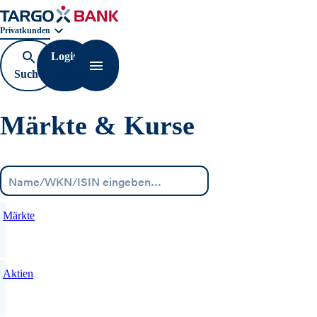
Geschäftsbereichnavigation. Aktuelle Auswahl:
Privatkunden
Login
Suche
Navigation öffnen
öffnen
Märkte & Kurse
Menü
Märkte
Aktien