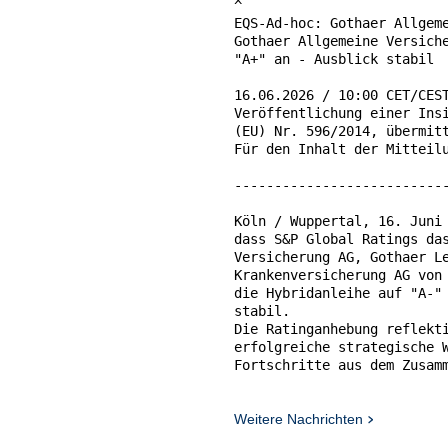
^

EQS-Ad-hoc: Gothaer Allgeme
Gothaer Allgemeine Versiche
"A+" an - Ausblick stabil

16.06.2026 / 10:00 CET/CEST
Veröffentlichung einer Insi
(EU) Nr. 596/2014, übermitt
Für den Inhalt der Mitteilu
---------------------------
Köln / Wuppertal, 16. Juni 
dass S&P Global Ratings das
Versicherung AG, Gothaer Le
Krankenversicherung AG von 
die Hybridanleihe auf "A-" 
stabil.

Die Ratinganhebung reflekti
erfolgreiche strategische W
Fortschritte aus dem Zusamm
Hervorgehoben werden insbes
  * die breite und diversif
Weitere Nachrichten
    Lebens- und Sachversich