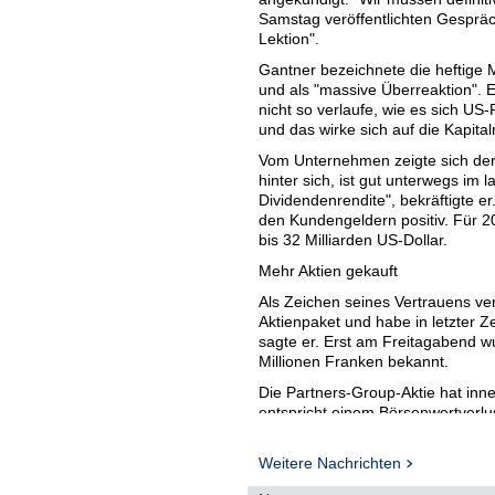
Samstag veröffentlichten Gespräc
Lektion".
Gantner bezeichnete die heftige 
und als "massive Überreaktion". Es
nicht so verlaufe, wie es sich US
und das wirke sich auf die Kapita
Vom Unternehmen zeigte sich der 
hinter sich, ist gut unterwegs im
Dividendenrendite", bekräftigte e
den Kundengeldern positiv. Für 20
bis 32 Milliarden US-Dollar.
Mehr Aktien gekauft
Als Zeichen seines Vertrauens ver
Aktienpaket und habe in letzter Ze
sagte er. Erst am Freitagabend
Millionen Franken bekannt.
Die Partners-Group-Aktie hat inne
entspricht einem Börsenwertverlus
Kurs zeitweise um mehr als 16 
offenen Fonds wegen Geldabflüss
Weitere Nachrichten
Shortsellers Grizzly Research Z