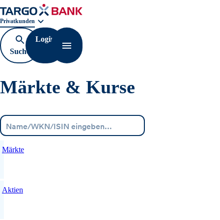
Geschäftsbereichnavigation. Aktuelle Auswahl:
Privatkunden
Login
Suche
Navigation öffnen
öffnen
Märkte & Kurse
Menü
Märkte
Aktien