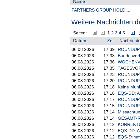
Name
Den Bericht des Shortsellers wie
"erwiesenermaßen völlig unbegrün
PARTNERS GROUP HOLDI...
Anschuldigungen widerlegt und rech
Weitere Nachrichten de
"Leider hat Grizzly mit ihren unla
Shortpositionen nun mit viel Gewi
Seiten:
1
2
3
4
5
"verständlicherweise verängstigte
Datum
Zeit
Nachrichte
06.08.2026
17:39
ROUNDUP: Z
06.08.2026
17:38
Bundesverke
06.08.2026
17:36
WOCHENVOR
06.08.2026
17:35
TAGESVORS
06.08.2026
17:23
ROUNDUP 2: 
06.08.2026
17:20
ROUNDUP: M
06.08.2026
17:18
Keine Muni
06.08.2026
17:18
EQS-DD: A
06.08.2026
17:17
ROUNDUP: 
06.08.2026
17:15
ROUNDUP/Ak
06.08.2026
17:14
Missachtun
06.08.2026
17:14
GESAMT-ROU
06.08.2026
17:12
KORREKTUR/
06.08.2026
17:12
EQS-DD: A
06.08.2026
17:12
EQS-Stimm