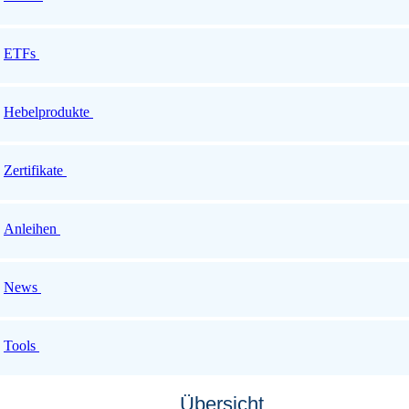
ETFs
Hebelprodukte
Zertifikate
Anleihen
News
Tools
Übersicht