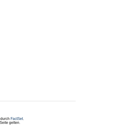
t durch
FactSet
.
eite gelten.