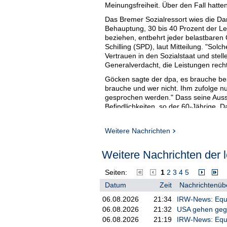
Meinungsfreiheit. Über den Fall hatte
Das Bremer Sozialressort wies die Dar
Behauptung, 30 bis 40 Prozent der L
beziehen, entbehrt jeder belastbaren 
Schilling (SPD), laut Mitteilung. "So
Vertrauen in den Sozialstaat und ste
Generalverdacht, die Leistungen rech
Göcken sagte der dpa, es brauche b
brauche und wer nicht. Ihm zufolge 
gesprochen werden." Dass seine Auss
Befindlichkeiten, so der 60-Jährige. 
Das Bremer Sozialressort verwies dara
Auseinandersetzung mit seinem Arbeit
Weitere Nachrichten
solche Auseinandersetzung gab.
Weitere Nachrichten der l
Das ZDF schrieb auf dpa-Nachfrage, 
Erfahrungen und Einschätzungen aus v
journalistische Recherchen sind solch
Seiten:
1
2
3
4
5
Sprecherin mit./DP/he
Datum
Zeit
Nachrichtenübe
06.08.2026
21:34
IRW-News: Equin
06.08.2026
21:32
USA gehen geg
06.08.2026
21:19
IRW-News: Equi