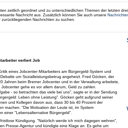
chten zeitlich geordnet und zu unterschiedlichen Themen der letzten dre
eressante Nachricht aus. Zusätzlich können Sie auch unsere
Nachrichte
er zurückliegenden Nachrichten zu suchen.
arbeiter verliert Job
ritik eines Jobcenter-Mitarbeiters am Bürgergeld-System und
 Debatte um Sozialleistungsbetrug angeheizt. Fred Göcken, der
0 Jahren beim Bremer Jobcenter und in der Verwaltung arbeitete,
 Jobcenter gehe es vor allem darum, Geld zu zahlen.
gabe - so betrachten das viele bei uns", sagte er in der Sendung
ürgergeld: Leben ohne Leistung". Göcken geht aufgrund seiner
nen und Kollegen davon aus, dass 30 bis 40 Prozent der
 machen. "Die Motivation der Leute ist, im System
on einer "Lebensalternative Bürgergeld".
fristlose Kündigung. "Natürlich werde ich mich dagegen wehren",
hen Presse-Agentur und kündigte eine Klage an. Es gehe um