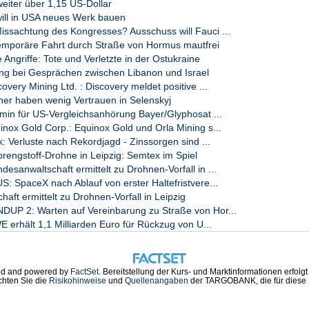
eiter über 1,15 US-Dollar
will in USA neues Werk bauen
sachtung des Kongresses? Ausschuss will Fauci ...
mporäre Fahrt durch Straße von Hormus mautfrei
ngriffe: Tote und Verletzte in der Ostukraine
g bei Gesprächen zwischen Libanon und Israel
very Mining Ltd. : Discovery meldet positive ...
ner haben wenig Vertrauen in Selenskyj
n für US-Vergleichsanhörung Bayer/Glyphosat ...
nox Gold Corp.: Equinox Gold und Orla Mining s...
: Verluste nach Rekordjagd - Zinssorgen sind ...
ngstoff-Drohne in Leipzig: Semtex im Spiel
anwaltschaft ermittelt zu Drohnen-Vorfall in ...
 SpaceX nach Ablauf von erster Haltefristvere...
aft ermittelt zu Drohnen-Vorfall in Leipzig
P 2: Warten auf Vereinbarung zu Straße von Hor...
rhält 1,1 Milliarden Euro für Rückzug von U...
d and powered by
FactSet
. Bereitstellung der Kurs- und Marktinformationen erfolg
chten Sie die
Risikohinweise
und
Quellenangaben
der TARGOBANK, die für diese S