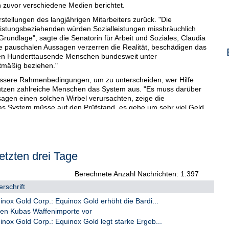
n zuvor verschiedene Medien berichtet.
stellungen des langjährigen Mitarbeiters zurück. "Die
eistungsbeziehenden würden Sozialleistungen missbräuchlich
Grundlage", sagte die Senatorin für Arbeit und Soziales, Claudia
lche pauschalen Aussagen verzerren die Realität, beschädigen das
llen Hunderttausende Menschen bundesweit unter
tmäßig beziehen."
essere Rahmenbedingungen, um zu unterscheiden, wer Hilfe
nutzen zahlreiche Menschen das System aus. "Es muss darüber
agen einen solchen Wirbel verursachten, zeige die
Das System müsse auf den Prüfstand, es gehe um sehr viel Geld.
uf, dass Göcken seit längerer Zeit in einer arbeitsrechtlichen
geber ist. Göcken bestätigte, dass es vor der Kündigung eine
etzten drei Tage
dass Göcken für die Dokumentation die Summe seiner
ielen Jahren Tätigkeit im Jobcenter Bremen darstellte. "Für
e Einblicke aus der Praxis von Bedeutung", teilte eine ZDF-
Berechnete Anzahl Nachrichten: 1.397
rschrift
ox Gold Corp.: Equinox Gold erhöht die Bardi...
en Kubas Waffenimporte vor
nox Gold Corp.: Equinox Gold legt starke Ergeb...