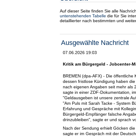
Auf dieser Seite finden Sie alle Nachri
untenstehenden Tabelle
die für Sie int
detaillierter nach bestimmten und weit
Ausgewählte Nachricht
07.06.2026 19:03
Kritik am Bürgergeld - Jobcenter-Mit
BREMEN (dpa-AFX) - Die öffentliche K
dessen fristlose Kündigung haben die
nach eigenen Angaben seit mehr als 2
sagte in einer ZDF-Dokumentation, im
"Geldausgeben ist unsere zentrale Auf
"Am Puls mit Sarah Tacke - System B
Erfahrung und Gespräche mit Kollegin
Bürgergeld-Empfänger falsche Angaben
drinzubleiben", sagte er und sprach v
Nach der Sendung erhielt Göcken die 
sagte er im Gespräch mit der Deutsc