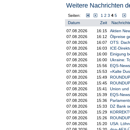
Weitere Nachrichten de
sozialer und pflegerischer Beruf
Beschäftigung. "Denn Lohnungleichh
Frauen."
Seiten:
1
2
3
4
5
Datum
Zeit
Nachricht
Deutschland will Veränderungen
07.08.2026
16:15
Aktien New
Familienministerin Karin Prien (CD
07.08.2026
16:12
Ölpreise g
Deutschland sei "auch mit ander
Veränderungen bei Umsetzungsfri
07.08.2026
16:07
OTS: Dachs
wahrscheinlich um eine bürokrati
07.08.2026
16:03
ICE-Direkt
müsse aber weiter politisches Ziel
07.08.2026
16:00
Einigung b
07.08.2026
16:00
Ukraine: T
Eine Sprecherin des Ministeriums h
07.08.2026
15:56
EQS-News: 
beschränkt, möglichst bürokratie
nannte sie die wirtschaftliche La
07.08.2026
15:53
«Kalte Du
Juni 2028 fällig werden. Zuvor hat
07.08.2026
15:49
ROUNDUP/T
07.08.2026
15:45
ROUNDUP: P
Viele Frauen verdienen weniger
07.08.2026
15:41
Union und 
Hintergrund für die Lohnuntersc
07.08.2026
15:39
EQS-News: P
Ungleichgewichte - etwa, dass di
07.08.2026
15:36
Parlaments
unverhältnismäßig viel Verantwor
07.08.2026
15:33
DZ Bank sen
deshalb längere Karrierepausen ei
07.08.2026
15:29
KORREKTUR 
Einstellung und Beförderung ausw
07.08.2026
15:26
ROUNDUP: U
Deutschland hat seit 2017 ein ei
07.08.2026
15:20
USA: Löhne
etwa Arbeitnehmerinnen und Arbe
07.08.2026
15:20
dpa-AFX-Ü