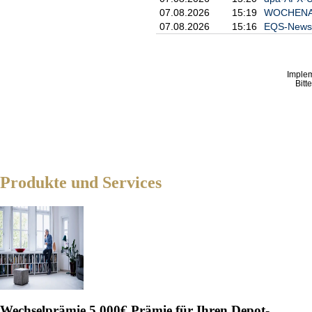
mit ähnlicher Arbeit in ihrer Fir
07.08.2026
15:19
WOCHENAUSB
Regelung kaum genutzt werde, unt
07.08.2026
15:16
EQS-News: 
könne von ihren Vorgesetzten ne
Imple
Bitt
Produkte und Services
Wechselprämie
5.000€ Prämie für Ihren Depot-