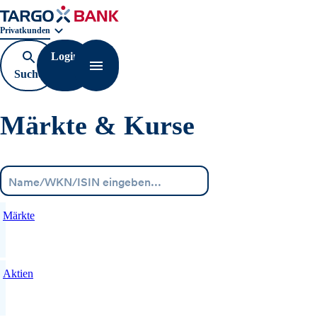
Geschäftsbereichnavigation. Aktuelle Auswahl:
Privatkunden
Login
Suche
Navigation öffnen
öffnen
Märkte & Kurse
Menü
Märkte
Aktien