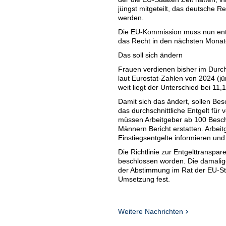
jüngst mitgeteilt, das deutsche 
werden.
Die EU-Kommission muss nun entsc
das Recht in den nächsten Monat
Das soll sich ändern
Frauen verdienen bisher im Durchs
laut Eurostat-Zahlen von 2024 (jü
weit liegt der Unterschied bei 11,
Damit sich das ändert, sollen Be
das durchschnittliche Entgelt für 
müssen Arbeitgeber ab 100 Beschä
Männern Bericht erstatten. Arbe
Einstiegsentgelte informieren und
Die Richtlinie zur Entgelttrans
beschlossen worden. Die damalig
der Abstimmung im Rat der EU-Staa
Umsetzung fest.
Sozialverband fürchtet Altersarmu
"Wer die Umsetzung der EU-Entgel
Weitere Nachrichten
weiterhin schlechter bezahlt wer
Michaela Engelmeier. Der Verband