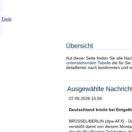
Tools
Übersicht
Auf dieser Seite finden Sie alle Na
untenstehenden Tabelle
die für Sie
detaillierter nach bestimmten und 
Ausgewählte Nachrich
07.06.2026 15:55
Deutschland bricht bei Entgel
BRÜSSEL/BERLIN (dpa-AFX) - Deu
verstößt damit von diesem Montag
der die EU-Staaten Zeit hatten, 