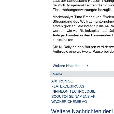
Laut der Landesbank Hessen-Thüringe
deutlich. Insgesamt zeigten die Job-Z
Zinserhöhungserwartungen bezüglich 
Marktanalyst Timo Emden von Emden 
Börsengang des Weltraumunternehme
ersten großen Stresstest für die KI-R
werden, wie viel Risikokapital nach Ja
Anleger könnten in den kommenden Han
zurückhalten.
Die KI-Rally an den Börsen wird der
Anthropic eine weltweite Pause bei de
KI-Modelle könnten bald in der Lage s
Kommt nun auch noch Zinsdruck auf, k
Unternehmen zusätzlich belasten.
Weitere Nachrichten
Auf dem deutschen Parkett gaben Chip
Name
Vortagesverlust um gut neun Prozent a
AIXTRON SE
Nebenwerteindex SDax lagen Halbleit
FLATEXDEGIRO AG
Wacker Chemie setzte zusätzlich eine
INFINEON TECHNOLOGIE...
sanken am MDax-Ende um fast sechs 
SCOUT24 SE NAMENS-AK...
Halbleitergeschäft, hieß es.
WACKER CHEMIE AG
Kursgewinne von knapp zwei Prozent fü
positive Tendenz der letzten Wochen
Weitere Nachrichten der l
Sachs mit einer Kaufempfehlung auf 