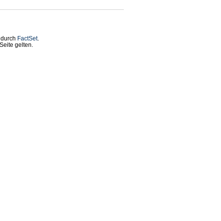
t durch
FactSet
.
eite gelten.