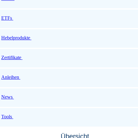
ETFs
Hebelprodukte
Zertifikate
Anleihen
News
Tools
Übersicht