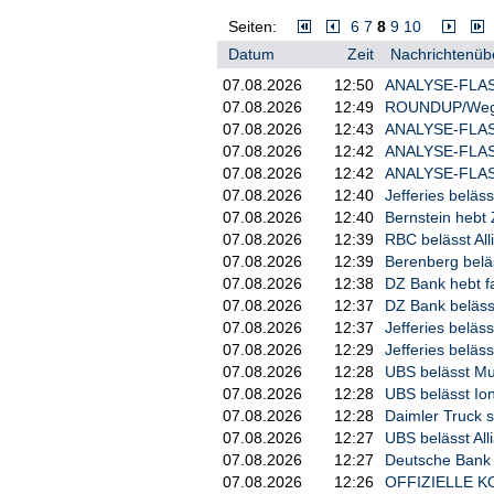
Seiten:
6
7
8
9
10
Die Aktien von Flatexdegiro gewannen
war der Online-Broker sehr gut wegg
Datum
Zeit
Nachrichtenübe
Gewinnaussichten im Sektor bei der ni
07.08.2026
12:50
ANALYSE-FLASH:
Auf europäischer Ebene kam der Euro
07.08.2026
12:49
ROUNDUP/Wegen 
6.062,07 Punkte. Der Londoner FTSE 
07.08.2026
12:43
ANALYSE-FLASH: 
gab der Dow Jones Industrial zum eur
07.08.2026
12:42
ANALYSE-FLASH:
--- Von Lutz Alexander, dpa-AFX ---
07.08.2026
12:42
ANALYSE-FLASH:
07.08.2026
12:40
Jefferies beläss
07.08.2026
12:40
Bernstein hebt 
07.08.2026
12:39
RBC belässt All
07.08.2026
12:39
Berenberg beläs
07.08.2026
12:38
DZ Bank hebt fa
07.08.2026
12:37
DZ Bank belässt
07.08.2026
12:37
Jefferies beläss
07.08.2026
12:29
Jefferies beläss
07.08.2026
12:28
UBS belässt Mun
07.08.2026
12:28
UBS belässt Ion
07.08.2026
12:28
Daimler Truck s
07.08.2026
12:27
UBS belässt Alli
07.08.2026
12:27
Deutsche Bank R
07.08.2026
12:26
OFFIZIELLE KOR