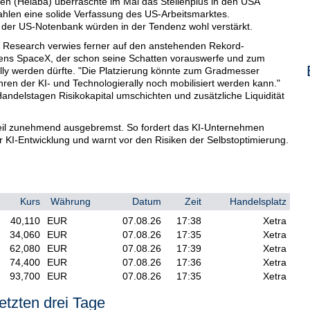
n (Helaba) überraschte im Mai das Stellenplus in den USA
ahlen eine solide Verfassung des US-Arbeitsmarktes.
der US-Notenbank würden in der Tendenz wohl verstärkt.
Research verwies ferner auf den anstehenden Rekord-
ns SpaceX, der schon seine Schatten vorauswerfe und zum
ally werden dürfte. "Die Platzierung könnte zum Gradmesser
hren der KI- und Technologierally noch mobilisiert werden kann."
delstagen Risikokapital umschichten und zusätzliche Liquidität
weil zunehmend ausgebremst. So fordert das KI-Unternehmen
r KI-Entwicklung und warnt vor den Risiken der Selbstoptimierung.
ein, sich ohne menschliches Eingreifen selbst zu verbessern.
önnte dies die Aktien der finanzierungsintensiven Technologie-
werte am Freitag nochmals nach. Infineon weiteten ihren
Kurs
Währung
Datum
Zeit
Handelsplatz
us. Aixtron verloren im MDax fast fünf Prozent. Auch im
40,110
EUR
07.08.26
17:38
Xetra
erwerte mit hohen Abschlägen hinten.
34,060
EUR
07.08.26
17:35
Xetra
 Verkaufsempfehlung der US-Bank Citigroup zu, die Papiere
62,080
EUR
07.08.26
17:39
Xetra
Prozent. Der Markt überschätze wohl die Chancen im
74,400
EUR
07.08.26
17:36
Xetra
93,700
EUR
07.08.26
17:35
Xetra
r die Titel des Portalbetreibers Scout24 stützten derweil die
. Am Vortag hatte Analyst Adam Berlin von der US-Bank Goldman
etzten drei Tage
zweistelliges Gewinnwachstum und steigende Margen gesetzt.