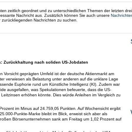
chten zeitlich geordnet und zu unterschiedlichen Themen der letzten dre
eressante Nachricht aus. Zusätzlich können Sie auch unsere
Nachrichte
er zurückliegenden Nachrichten zu suchen.
: Zurückhaltung nach soliden US-Jobdaten
Vorsicht geprägten Umfeld ist der deutsche Aktienmarkt am
ter verwiesen als Belastung unter anderen auf die unklare Lage
ssende Euphorie rund um Künstliche Intelligenz (KI). Zudem war
lide ausgefallen, was Spekulationen befeuerte, dass die US-
 Leitzinsen erhöhen könnte. Dies würde Anleihen im Vergleich zu
 Prozent im Minus auf 24.759,05 Punkten. Auf Wochensicht ergibt
 25.000-Punkte-Marke bleibt im Blick, erweist sich aber als
großen Börsenunternehmen sank am Freitag um 1,02 Prozent auf