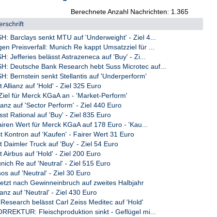
Berechnete Anzahl Nachrichten: 1.365
 fast drei Prozent. In einer Branchenanalyse der Berenberg Bank
ekommen. Das Unternehmen biete bis 2028 die stärksten
rschrift
edrigsten Aktienbewertung, schrieb Experte Christoph Greulich.
 Barclays senkt MTU auf 'Underweight' - Ziel 4...
zonen-Leitindex EuroStoxx 50 auf ein Minus von 0,68 Prozent auf
Preisverfall: Munich Re kappt Umsatzziel für ...
100 und der Züricher SMI hingegen legten etwas zu. In New York
Jefferies belässt Astrazeneca auf 'Buy' - Zi...
opäischen Börsenschluss um 0,6 Prozent nach./la/stk
 Deutsche Bank Research hebt Suss Microtec auf...
 Bernstein senkt Stellantis auf 'Underperform'
t Allianz auf 'Hold' - Ziel 325 Euro
Ziel für Merck KGaA an - 'Market-Perform'
ianz auf 'Sector Perform' - Ziel 440 Euro
st Rational auf 'Buy' - Ziel 835 Euro
iren Wert für Merck KGaA auf 178 Euro - 'Kau...
 Kontron auf 'Kaufen' - Fairer Wert 31 Euro
t Daimler Truck auf 'Buy' - Ziel 54 Euro
t Airbus auf 'Hold' - Ziel 200 Euro
ich Re auf 'Neutral' - Ziel 515 Euro
os auf 'Neutral' - Ziel 30 Euro
etzt nach Gewinneinbruch auf zweites Halbjahr
anz auf 'Neutral' - Ziel 430 Euro
esearch belässt Carl Zeiss Meditec auf 'Hold'
REKTUR: Fleischproduktion sinkt - Geflügel mi...