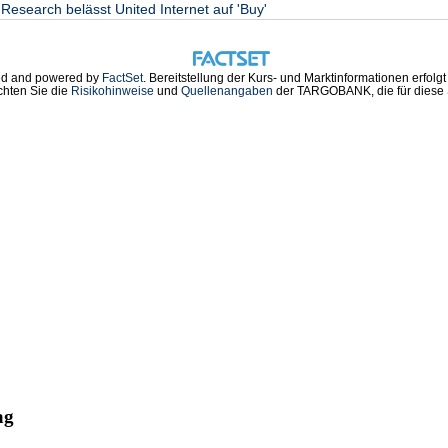
esearch belässt United Internet auf 'Buy'
d and powered by
FactSet
. Bereitstellung der Kurs- und Marktinformationen erfolg
chten Sie die
Risikohinweise
und
Quellenangaben
der TARGOBANK, die für diese S
ag