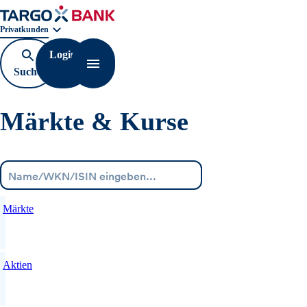
Geschäftsbereichnavigation. Aktuelle Auswahl:
Privatkunden
Login
Suche
Navigation öffnen
öffnen
Märkte & Kurse
Menü
Märkte
Aktien