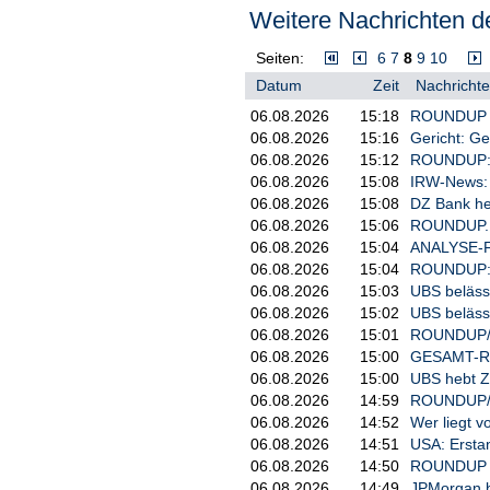
zuletzt es aus Regierungskreisen
Weitere Nachrichten de
Seiten:
6
7
8
9
10
Datum
Zeit
Nachrichte
06.08.2026
15:18
ROUNDUP 2: 
06.08.2026
15:16
Gericht: Ge
06.08.2026
15:12
ROUNDUP: G
06.08.2026
15:08
IRW-News: N
06.08.2026
15:08
DZ Bank heb
06.08.2026
15:06
ROUNDUP. Zu
06.08.2026
15:04
ANALYSE-FL
06.08.2026
15:04
ROUNDUP: S
06.08.2026
15:03
UBS belässt
06.08.2026
15:02
UBS belässt
06.08.2026
15:01
ROUNDUP/We
06.08.2026
15:00
GESAMT-RO
06.08.2026
15:00
UBS hebt Zi
06.08.2026
14:59
ROUNDUP/Ni
06.08.2026
14:52
Wer liegt 
06.08.2026
14:51
USA: Erstan
06.08.2026
14:50
ROUNDUP 2:
06.08.2026
14:49
JPMorgan be