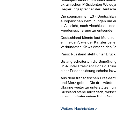
ukrainischen Präsidenten Wolodym
Regierungssprecher der Deutsche
Die sogenannten E3 - Deutschland
europäischen Bemühungen um ein 
in Aussicht, nach Abschluss eines
Friedenssicherung zu entsenden.
Deutschland könnte laut Merz zum
einmelden", wie der Kanzler bei e
Verbündeten Kiews Anfang des Jah
Paris: Russland steht unter Druck
Bislang scheiterten die Bemühun
USA unter Präsident Donald Trump
einer Friedenslösung scheint in
Aus dem französischen Präsidente
und Merz geben. Die drei würden
Ukraine weiter zu unterstützen 
Russland stehe militärisch, wirtsc
seinem mörderischen Krieg fest.
Trotz zunehmender Kampfhandlun
dass es in den nächsten Monate
Weitere Nachrichten
kann. "Langsam öffnet sich ein F