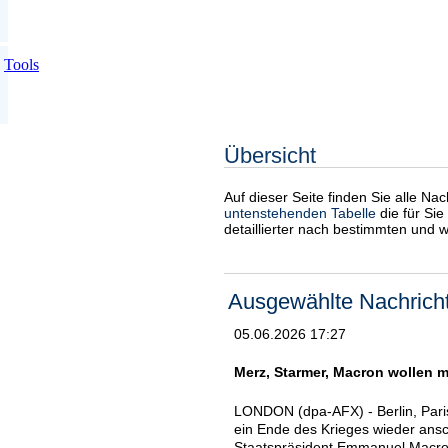
Tools
Übersicht
Auf dieser Seite finden Sie alle Na
untenstehenden Tabelle
die für Sie
detaillierter nach bestimmten und 
Ausgewählte Nachrich
05.06.2026 17:27
Merz, Starmer, Macron wollen m
LONDON (dpa-AFX) - Berlin, Par
ein Ende des Krieges wieder ansc
Staatspräsident Emmanuel Macron