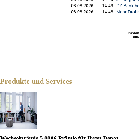
06.08.2026
14:49
DZ Bank heb
06.08.2026
14:48
Mehr Drohn
Imple
Bitt
Produkte und Services
Wechselprämie
5.000€ Prämie für Ihren Depot-