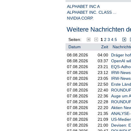
ALPHABET INC A
ALPHABET INC. CLASS ...
NVIDIA CORP.
Weitere Nachrichten de
Seiten:
1
2
3
4
5
Datum
Zeit
Nachricht
08.08.2026
04:00
Dräger hof
08.08.2026
03:37
OpenAI wil
07.08.2026
23:21
EQS-Adhoc:
07.08.2026
23:12
IRW-News: 
07.08.2026
23:05
IRW-News: 
07.08.2026
22:50
Erste Länd
07.08.2026
22:40
ROUNDUP 3
07.08.2026
22:36
Auge um Au
07.08.2026
22:28
ROUNDUP/Ak
07.08.2026
22:20
Aktien New
07.08.2026
21:35
ANALYSE-FL
07.08.2026
21:09
US-Medien
07.08.2026
21:00
Devisen: 
07.08.2026
20:47
ROUNDUP 2