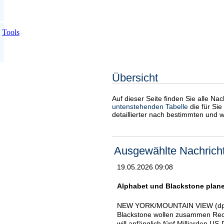
Tools
Übersicht
Auf dieser Seite finden Sie alle Na
untenstehenden Tabelle
die für Sie
detaillierter nach bestimmten und 
Ausgewählte Nachrich
19.05.2026 09:08
Alphabet und Blackstone plan
NEW YORK/MOUNTAIN VIEW (dpa-A
Blackstone wollen zusammen Reche
will anfänglich fünf Milliarden U