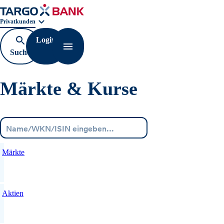
Geschäftsbereichnavigation. Aktuelle Auswahl:
Privatkunden
Login
Suche
Navigation öffnen
öffnen
Märkte & Kurse
Menü
Märkte
Aktien