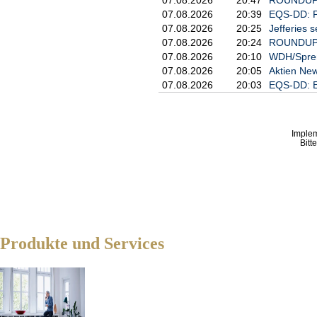
07.08.2026
20:39
EQS-DD: P
07.08.2026
20:25
Jefferies s
07.08.2026
20:24
ROUNDUP 3
07.08.2026
20:10
WDH/Spreng
07.08.2026
20:05
Aktien New
07.08.2026
20:03
EQS-DD: E
Imple
Bitt
Produkte und Services