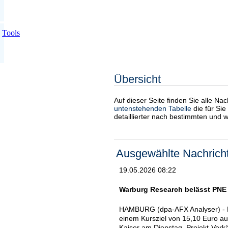
Tools
Übersicht
Auf dieser Seite finden Sie alle Na
untenstehenden Tabelle
die für Sie
detaillierter nach bestimmten und 
Ausgewählte Nachrich
19.05.2026 08:22
Warburg Research belässt PNE a
HAMBURG (dpa-AFX Analyser) - D
einem Kursziel von 15,10 Euro auf 
Kaiser am Dienstag. Projekt-Ver