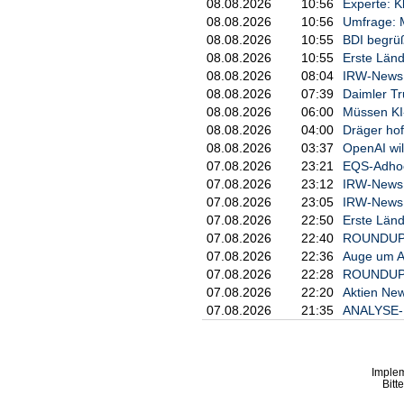
08.08.2026
10:56
Experte: 
08.08.2026
10:56
Umfrage: M
08.08.2026
10:55
BDI begrü
08.08.2026
10:55
Erste Länd
08.08.2026
08:04
IRW-News: 
08.08.2026
07:39
Daimler Tr
08.08.2026
06:00
Müssen KI
08.08.2026
04:00
Dräger hof
08.08.2026
03:37
OpenAI wil
07.08.2026
23:21
EQS-Adhoc:
07.08.2026
23:12
IRW-News: 
07.08.2026
23:05
IRW-News: 
07.08.2026
22:50
Erste Länd
07.08.2026
22:40
ROUNDUP 3
07.08.2026
22:36
Auge um Au
07.08.2026
22:28
ROUNDUP/Ak
07.08.2026
22:20
Aktien New
07.08.2026
21:35
ANALYSE-FL
Imple
Bitt