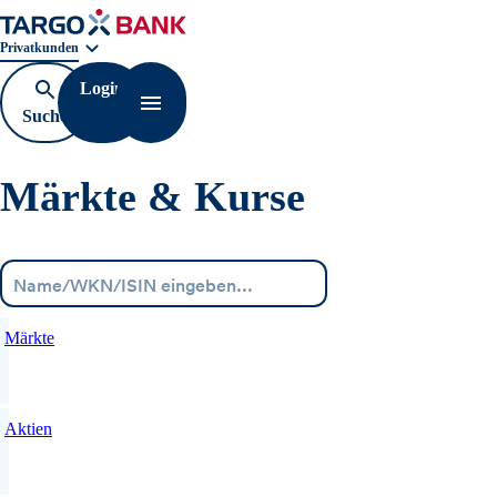
Geschäftsbereichnavigation. Aktuelle Auswahl:
Privatkunden
Login
Suche
Navigation öffnen
öffnen
Märkte & Kurse
Menü
Märkte
Aktien