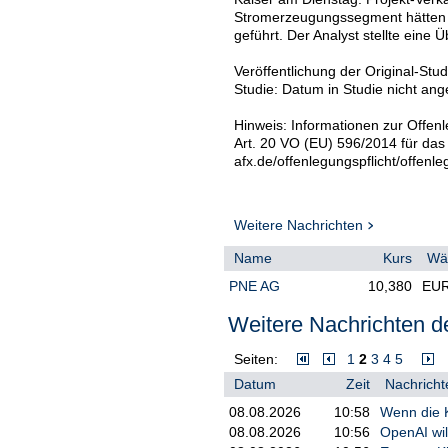
Stromerzeugungssegment hätten 
geführt. Der Analyst stellte eine 
Veröffentlichung der Original-Stu
Studie: Datum in Studie nicht an
Hinweis: Informationen zur Offenl
Art. 20 VO (EU) 596/2014 für das
afx.de/offenlegungspflicht/offenle
Weitere Nachrichten
Name
Kurs
Wä
PNE AG
10,380
EU
Weitere Nachrichten de
Seiten:
1
2
3
4
5
Datum
Zeit
Nachricht
08.08.2026
10:58
Wenn die K
08.08.2026
10:56
OpenAI wil