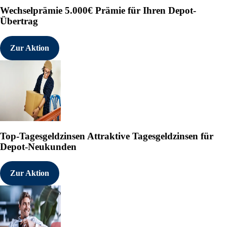
Wechselprämie
5.000€ Prämie für Ihren Depot-
Nach den Saisonläufen 9 und
Übertrag
Championship ihren Saisonka
Sanya E-Prix in China fort.
Zur Aktion
Foto -
https://mma.prnewswire.com/m
Logo - https://mma.prnewswi
Cision View original conte
https://www.prnewswire.com/de/pr
Top-Tagesgeldzinsen
Attraktive Tagesgeldzinsen für
beim-ikonischem-monaco-double
Depot-Neukunden
---------------------------
Zur Aktion
19.05.2026 CET/CEST Veröffe
übermittelt durch EQS News 
Für den Inhalt der Mitteilu
Die EQS Distributionsservic