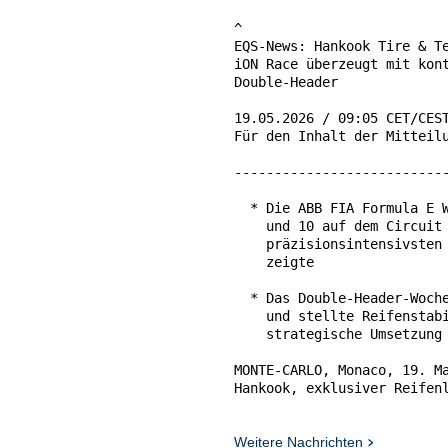
^

EQS-News: Hankook Tire & Te
iON Race überzeugt mit kont
Double-Header

19.05.2026 / 09:05 CET/CEST
Für den Inhalt der Mitteilu
---------------------------
  * Die ABB FIA Formula E W
    und 10 auf dem Circuit 
    präzisionsintensivsten 
    zeigte

  * Das Double-Header-Woche
    und stellte Reifenstabi
    strategische Umsetzung 
MONTE-CARLO, Monaco, 19. Ma
Hankook, exklusiver Reifenl
Championship, stattete alle
Monaco aus. Im Rahmen des D
Rennstrecken des Motorsport
Weitere Nachrichten