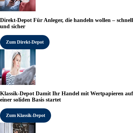
News/Finanznachrichten und 
Originalinhalt anzeigen:

https://eqs-news.com/?origi
Direkt-Depot
Für Anleger, die handeln wollen – schnell
---------------------------
und sicher
2329544 19.05.2026 CET/CEST
Zum Direkt-Depot
°
Klassik-Depot
Damit Ihr Handel mit Wertpapieren auf
einer soliden Basis startet
Zum Klassik-Depot