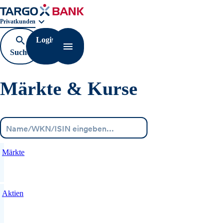
Geschäftsbereichnavigation. Aktuelle Auswahl:
Privatkunden
Login
Suche
Navigation öffnen
öffnen
Märkte & Kurse
Menü
Märkte
Aktien