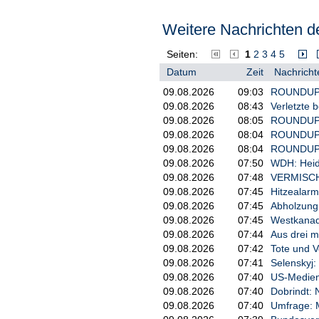
unterschiedlichen Formaten 
schnelle Höhenwechsel und k
Weitere Nachrichten de
war.

Seiten:
1
2
3
4
5
Formula E S12 Round 9 & 10 
Datum
Zeit
Nachricht
Die Saisonläufe 9 und 10 wu
09.08.2026
09:03
ROUNDUP/St
3,337 Kilometer langen Circ
09.08.2026
08:43
Verletzte 
steile Anstiege, langsame K
09.08.2026
08:05
ROUNDUP 2:
enger Abfolge und verlangt 
09.08.2026
08:04
ROUNDUP: 
Präzision. Aufgrund der äuß
09.08.2026
08:04
ROUNDUP: 
verlorene Streckenposition 
Qualifying-Performance und 
09.08.2026
07:50
WDH: Heidi
Bedeutung gewannen.

09.08.2026
07:48
VERMISCHT
09.08.2026
07:45
Hitzealarm
Das Wochenende brachte zude
09.08.2026
07:45
Abholzung
Rennen 1 beinhaltete den PI
09.08.2026
07:45
Westkanad
ergänzte die Rennstrategie 
09.08.2026
07:44
Aus drei m
wurde ohne PIT BOOST ausget
09.08.2026
07:42
Tote und V
Energiemanagement stärker i
09.08.2026
07:41
Selenskyj:
zwischen den Formaten anpas
09.08.2026
07:40
US-Medien:
sich verändernden Streckenb
09.08.2026
07:40
Dobrindt: 
Im neunten Saisonrennen sic
09.08.2026
07:40
Umfrage: M
Sieg mit einer aggressiven 