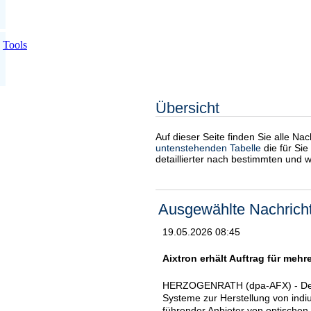
Tools
Übersicht
Auf dieser Seite finden Sie alle Na
untenstehenden Tabelle
die für Sie
detaillierter nach bestimmten und 
Ausgewählte Nachrich
19.05.2026 08:45
Aixtron erhält Auftrag für meh
HERZOGENRATH (dpa-AFX) - Der Ch
Systeme zur Herstellung von ind
führender Anbieter von optischen 