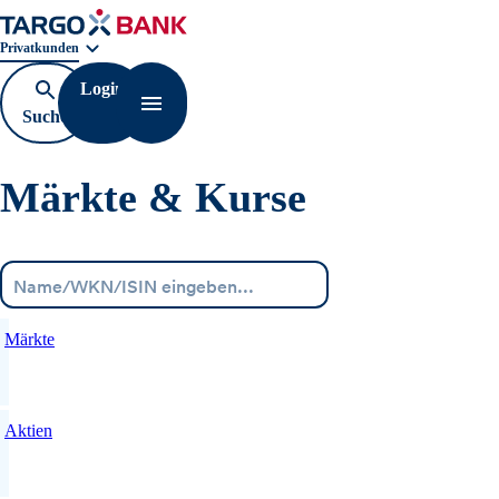
Geschäftsbereichnavigation. Aktuelle Auswahl:
Privatkunden
Login
Suche
Navigation öffnen
öffnen
Märkte & Kurse
Menü
Märkte
Aktien