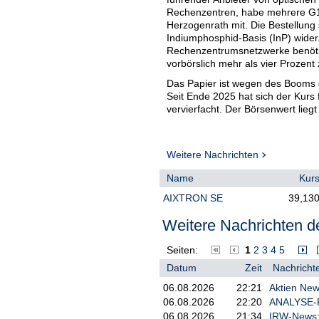
Rechenzentren, habe mehrere G10
Herzogenrath mit. Die Bestellun
Indiumphosphid-Basis (InP) wider
Rechenzentrumsnetzwerke benötigt
vorbörslich mehr als vier Prozent 
Das Papier ist wegen des Booms de
Seit Ende 2025 hat sich der Kurs
vervierfacht. Der Börsenwert liegt
Weitere Nachrichten
Name
Kur
AIXTRON SE
39,13
Weitere Nachrichten de
Seiten:
1
2
3
4
5
Datum
Zeit
Nachrichte
06.08.2026
22:21
Aktien New
06.08.2026
22:20
ANALYSE-FL
06.08.2026
21:34
IRW-News: 