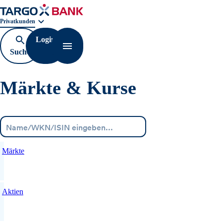
Geschäftsbereichnavigation. Aktuelle Auswahl:
Privatkunden
Login
Suche
Navigation öffnen
öffnen
Märkte & Kurse
Menü
Märkte
Aktien