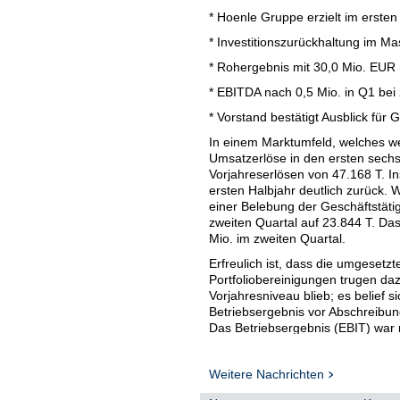
* Hoenle Gruppe erzielt im erste
* Investitionszurückhaltung im M
* Rohergebnis mit 30,0 Mio. EUR 
* EBITDA nach 0,5 Mio. in Q1 bei 
* Vorstand bestätigt Ausblick für
In einem Marktumfeld, welches wei
Umsatzerlöse in den ersten sech
Vorjahreserlösen von 47.168 T. I
ersten Halbjahr deutlich zurück. 
einer Belebung der Geschäftstäti
zweiten Quartal auf 23.844 T. Das
Mio. im zweiten Quartal.
Erfreulich ist, dass die umgese
Portfoliobereinigungen trugen da
Vorjahresniveau blieb; es belief s
Betriebsergebnis vor Abschreibun
Das Betriebsergebnis (EBIT) war mi
sich auf -1.039 T (Vj. -624 T) un
Aktie von -0,14 entspricht (Vj.- 0,0
Weitere Nachrichten
Ausblick