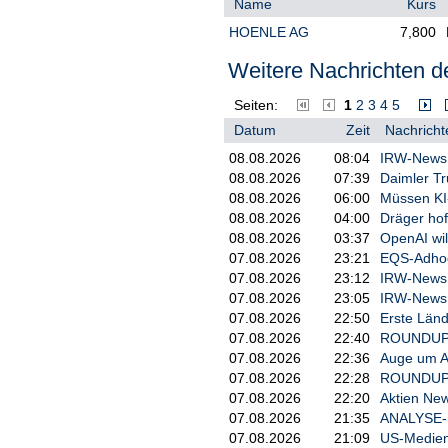
Name
Kurs
Das Marktumfeld der Hoenle Grupp
Spannungen sowie eine verhalten
HOENLE AG
7,800
Maschinenbau, beeinflussen die Vi
das Geschäftsjahr 2025/2026 bei
Weitere Nachrichten de
einen moderaten Umsatzanstieg a
Abschreibungen (EBITDA) der Hoe
Seiten:
1
2
3
4
5
Am unteren Ende des Korridors spi
Datum
Zeit
Nachricht
während das obere Ende des Korri
Diese Prognose (Stand 08.12.202
08.08.2026
08:04
IRW-News: 
wesentlichen Eskalation der geo
08.08.2026
07:39
Daimler Tr
Kostenreduzierung, Effizienzstei
08.08.2026
06:00
Müssen KI
Sollten sich diese Annahmen wese
08.08.2026
04:00
Dräger hof
erforderlich anpassen.
08.08.2026
03:37
OpenAI wil
Business Unit Klebstoffsysteme
07.08.2026
23:21
EQS-Adhoc:
07.08.2026
23:12
IRW-News: 
Die Hoenle Gruppe baut ihr Angebo
07.08.2026
23:05
IRW-News: 
Anwendungen in den strategische
07.08.2026
22:50
Erste Länd
setzt dabei verstärkt auf UVhärt
ermöglichen geringere Wärmeeint
07.08.2026
22:40
ROUNDUP 3
Zusammenarbeit mit Kunden werde
07.08.2026
22:36
Auge um Au
maßgeschneiderte Lösungen für s
07.08.2026
22:28
ROUNDUP/Ak
Neukundengeschäft mit OEMs in d
07.08.2026
22:20
Aktien New
zunehmende Sichtbarkeit mit kon
07.08.2026
21:35
ANALYSE-FL
Der Vorstand rechnet in den kom
07.08.2026
21:09
US-Medien