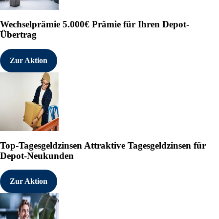
und Komponenten. Darüber hinaus
Lebensmittelindustrie sowie Luften
Leistungsspektrum in den vergange
Wechselprämie
5.000€ Prämie für Ihren Depot-
integriertes Portfolio für umwelt
Übertrag
Mitteldrucklampen, LEDs, gepulst
Dienstleistungen zur Qualitätsko
Einsatzfelder erschlossen. So sch
Zur Aktion
Reinstwasser-Aufbereitung in der 
Geschäftsjahr zu ersten nennen
Interesse an Kooperationsprojekten
Lebensmittelindustrie, wo sowohl
Qualitätskontrolle mittels Bioindi
Der Vorstand geht davon aus, d
Märkten als auch in neuen Anwen
Wachstumsimpulse aus Asien un
Top-Tagesgeldzinsen
Attraktive Tagesgeldzinsen für
Der vollständige Halbjahresbericht
Depot-Neukunden
https://www.hoenle.com/de/investo
Über Hoenle
Zur Aktion
Die Hoenle AG ist ein börsennoti
entwickelt mit 600 Beschäftigten i
Ein Schwerpunkt der Geschäftstätig
Geräte zur Klebstoffhärtung. Fer