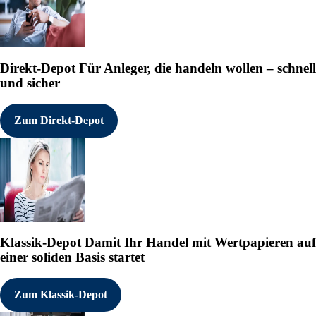
und Beschichtungsindustrie hergest
umweltfreundlichen Entkeimung vo
Technologie- und Weltmarktführer
Partnerunternehmen vertreten.
(Ende)
Direkt-Depot
Für Anleger, die handeln wollen – schnell
Aussender: Hoenle AG
und sicher
Adresse: Nicolaus-Otto-Str. 2, 82
Land: Deutschland
Zum Direkt-Depot
Ansprechpartner: Peter Weinert
Tel.: +49 8105 2083 173
E-Mail: peter.weinert@hoenle.co
Website: www.hoenle.com
ISIN(s): DE0005157101 (Aktie)
Börsen: Regulierter Markt in Fran
Klassik-Depot
Damit Ihr Handel mit Wertpapieren auf
in Hannover, Freiverkehr in Münch
einer soliden Basis startet
<p><b>NEWSLETTER REGISTRIE
Aktuelle Pressemeldungen dieses 
Zum Klassik-Depot
http://www.irw-press.com/alert_