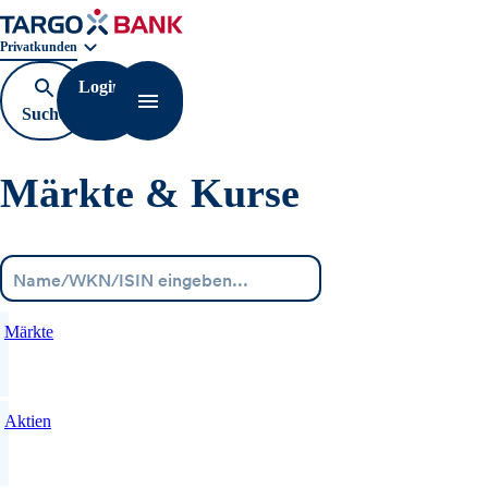
Geschäftsbereichnavigation. Aktuelle Auswahl:
Privatkunden
Login
Suche
Navigation öffnen
öffnen
Märkte & Kurse
Menü
Märkte
Aktien