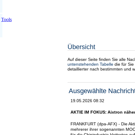
Tools
Übersicht
Auf dieser Seite finden Sie alle Na
untenstehenden Tabelle
die für Sie
detaillierter nach bestimmten und 
Ausgewählte Nachrich
19.05.2026 08:32
AKTIE IM FOKUS: Aixtron nähe
FRANKFURT (dpa-AFX) - Die Aktie
mehrerer ihrer sogenannten MOC
für die Chipindustrie kletterten a