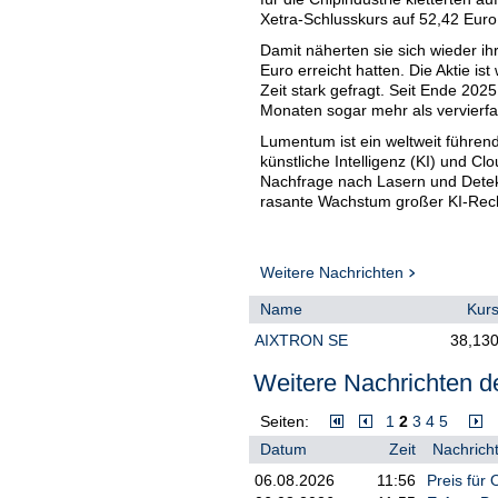
Xetra-Schlusskurs auf 52,42 Euro
Damit näherten sie sich wieder i
Euro erreicht hatten. Die Aktie i
Zeit stark gefragt. Seit Ende 2025
Monaten sogar mehr als vervierfac
Lumentum ist ein weltweit führen
künstliche Intelligenz (KI) und C
Nachfrage nach Lasern und Detekt
rasante Wachstum großer KI-Rec
Weitere Nachrichten
Name
Kur
AIXTRON SE
38,13
Weitere Nachrichten de
Seiten:
1
2
3
4
5
Datum
Zeit
Nachricht
06.08.2026
11:56
Preis für 