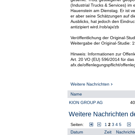
(Industrial Trucks & Services) im 
Hauenstein am Dienstag. Er ist ve
er aber seine Schätzungen auf d
Ausblicks, hat jedoch den Eindru
antizipiert wird./rob/ajx/zb
Veröffentlichung der Original-Stu
Weitergabe der Original-Studie: 1
Hinweis: Informationen zur Offenl
Art. 20 VO (EU) 596/2014 für das
afx.de/offenlegungspflicht/offenle
Weitere Nachrichten
Name
KION GROUP AG
40
Weitere Nachrichten de
Seiten:
1
2
3
4
5
Datum
Zeit
Nachricht