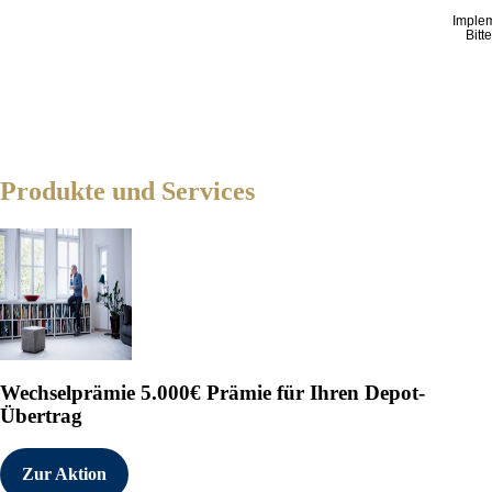
Imple
Bitt
Produkte und Services
Wechselprämie
5.000€ Prämie für Ihren Depot-
Übertrag
Zur Aktion