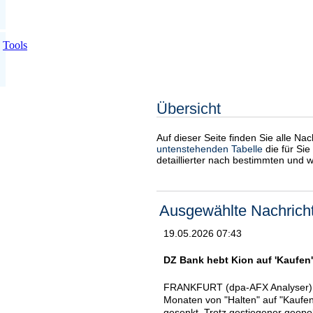
Tools
Übersicht
Auf dieser Seite finden Sie alle Na
untenstehenden Tabelle
die für Sie
detaillierter nach bestimmten und 
Ausgewählte Nachrich
19.05.2026 07:43
DZ Bank hebt Kion auf 'Kaufen'
FRANKFURT (dpa-AFX Analyser) -
Monaten von "Halten" auf "Kaufen"
gesenkt. Trotz gestiegener geopo