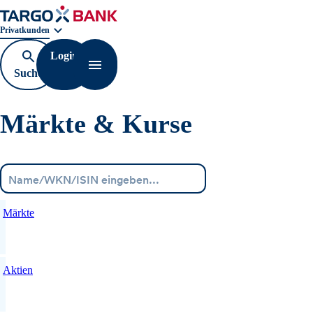
Geschäftsbereichnavigation. Aktuelle Auswahl:
Privatkunden
Login
Suche
Navigation öffnen
öffnen
Märkte & Kurse
Menü
Märkte
Aktien