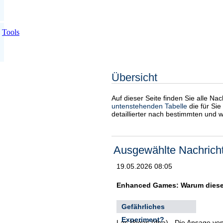
Tools
Übersicht
Auf dieser Seite finden Sie alle Na
untenstehenden Tabelle
die für Sie
detaillierter nach bestimmten und 
Ausgewählte Nachrich
19.05.2026 08:05
Enhanced Games: Warum diese S
Gefährliches
Experiment?
Las Vegas (dpa) - Die Ansage vo