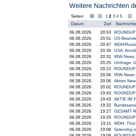
Weitere Nachrichten de
eines Biopharma-Unternehmens. E
Kryptowährungen, Psychedelika, G
Investoren der Enhanced Games g
Seiten:
1
2
3
4
5
Präsidentensohn Donald Trump Jr
Datum
Zeit
Nachrichte
Welche Substanzen
06.08.2026
20:53
ROUNDUP 2:
06.08.2026
20:51
US-Beamter
werden verabreicht?
Der Blick in den Online-Shop der
06.08.2026
20:47
WDH/Russisc
oder Sermorelin, ein Wachstumsho
06.08.2026
20:35
USA: Annäh
bestellen. Immerhin: nur für Erw
06.08.2026
20:31
IRW-News: D
Der Verkauf und die Entwicklung
06.08.2026
20:25
Umfrage: U
nicht auf Medienrechte oder Tick
06.08.2026
20:21
ROUNDUP: T
(IOC), erklärte D'Souza dem Sch
06.08.2026
20:06
IRW-News: 
Den Teilnehmerinnen und Teilne
06.08.2026
20:06
Aktien New 
anabole Steroide, Erythropoetin, 
06.08.2026
20:02
ROUNDUP 5/
dem «Deutschen Ärzteblatt» mitteil
06.08.2026
19:43
ROUNDUP: B
Berichten zufolge vom Sheikh Sha
06.08.2026
19:43
AKTIE IM F
Arabischen Emiraten bereiteten s
06.08.2026
19:32
Bundesanwal
In welchen Sportarten
06.08.2026
19:27
GESAMT-ROU
06.08.2026
19:25
ROUNDUP: R
treten die Athletinnen
Drei Sportarten haben die Macher
06.08.2026
19:11
WDH: Thüri
auch noch die Kategorie Strongm
und Athleten an?
06.08.2026
19:08
Selenskyj o
Schmetterling. Bei der Leichtathl
06.08.2026
19:08
ROUNDUP 3: