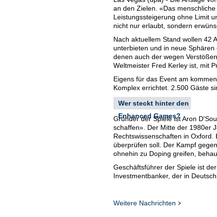
an den Zielen. «Das menschliche 
Leistungssteigerung ohne Limit u
nicht nur erlaubt, sondern erwüns
Nach aktuellem Stand wollen 42 A
unterbieten und in neue Sphären d
denen auch der wegen Verstößen g
Weltmeister Fred Kerley ist, mit P
Eigens für das Event am kommen
Komplex errichtet. 2.500 Gäste s
Wer steckt hinter den
Enhanced Games?
Gründer der Spiele ist Aron D'Sou
schaffen». Der Mitte der 1980er 
Rechtswissenschaften in Oxford. 
überprüfen soll. Der Kampf gegen
ohnehin zu Doping greifen, behau
Geschäftsführer der Spiele ist de
Investmentbanker, der in Deutschl
«Ich habe schnell bemerkt, dass E
habe», sagt er in einem «Forbes»
Weitere Nachrichten
Er und Christian Angermayer, der
D'Souza 2023 begegnet. Angermay