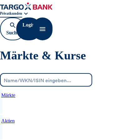
Geschäftsbereichnavigation. Aktuelle Auswahl:
Privatkunden
Login
Suche
Navigation öffnen
öffnen
Märkte & Kurse
Menü
Märkte
Aktien