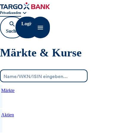
Geschäftsbereichnavigation. Aktuelle Auswahl:
Privatkunden
Login
Suche
Navigation öffnen
öffnen
Märkte & Kurse
Menü
Märkte
Aktien