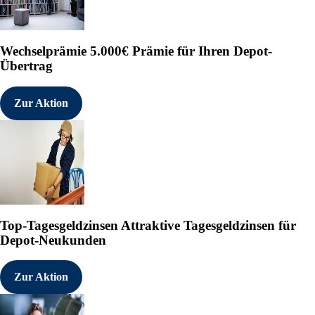
T: +1.647.289.6640
VORSICHTSHINWEIS
Diese Pressemitteilung enthält z
Wechselprämie
5.000€ Prämie für Ihren Depot-
Wertpapiergesetze. Zu den zukunf
Übertrag
anderem Aussagen zur Einzelhand
der neuen Filiale in Mühldorf am 
kleineren Städten, zur Fähigkeit
Zur Aktion
Marktdurchdringung zu erreiche
Filialstandorten, zur fortgesetzt
Skalierbarkeit der deutschen Einz
in CWE sowie zu den erwarteten 
Zukunftsgerichtete Informatione
Überzeugungen des Managements, 
Kundennachfrage nach Hanf.com-P
Einzelhandelsstandorte, der Fähi
umzusetzen, der fortgesetzten Ver
Top-Tagesgeldzinsen
Attraktive Tagesgeldzinsen für
vertretbaren Bedingungen, der fo
Depot-Neukunden
Umfelds für CBD- und Hanfprodukt
Risiken und Unsicherheiten, eins
Einzelhandelsbetrieb, Kundennac
Zur Aktion
Betriebskosten, Lieferkettenunt
deutschen regulatorischen Umfel
allgemeinen wirtschaftlichen und