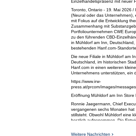
Einzelhandelspräsenz mit neuer Fi
Toronto, Ontario - 19. Mai 2026 
(Neural oder das Unternehmen), 
mit Fokus auf die Entwicklung th
Zusammenhang mit Substanzgebra
Portfoliounternehmen CWE Europe
zu den führenden CBD-Einzelhändl
in Mühldorf am Inn, Deutschlan
bestehenden Hanf.com-Standort
Die neue Filiale in Mühldorf am I
Deutschland, im historischen Sta
Hanf.com in einen weiteren kleine
Unternehmens unterstützen, ein d
https://www.irw-
press.at/prcom/images/message
Eröffnung Mühldorf am Inn Store F
Ronnie Jaegermann, Chief Executi
vergangenen sechs Monaten hat Ha
stillsteht. Obwohl Mühldorf eine k
herzlich aufgenommen. Die Entwic
kleinere Städte attraktive Chanc
und eine lokale Marktdurchdringun
Weitere Nachrichten