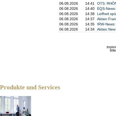
Verwendung subhalluzinogener Dos
06.08.2026
14:41
OTS: RHÖN-
zu verbessern und gleichzeitig di
06.08.2026
14:40
EQS-News: A
06.08.2026
14:38
Leifheit s
Am 26. Mai 2025 schloss Neural 
06.08.2026
14:37
Aktien Fran
Holdings Inc., einem führenden C
06.08.2026
14:35
IRW-News: L
Hanf.com tätig ist. Gemäß diese
bis zu 100 % von CWE erwerben. 
06.08.2026
14:34
Aktien New 
erweitern und gleichzeitig den K
Bereich psychischer Gesundheit 
Am 12. August 2025 schlossen Ne
Imple
Neural eine Beteiligung von 30,
Bitt
an den nachfolgenden Phasen der
informieren, sobald diese eintrete
Für weitere Informationen wenden 
Neural Therapeutics Inc.
Ian Campbell, CEO
Produkte und Services
E: icampbell@neuraltherapeutics
T: +1 (647) 697-NURL (6875)
Marc Lakmaaker
E: mlakmaaker@gmail.com