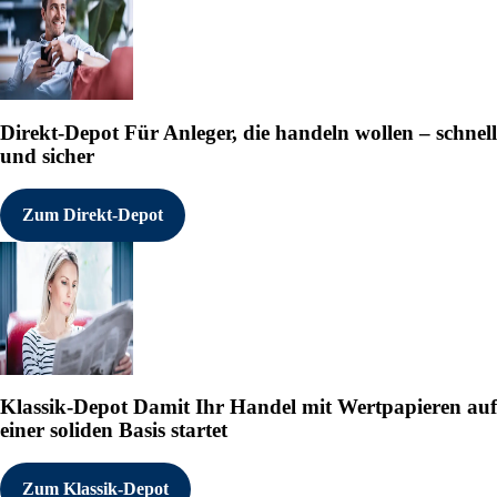
Investition in CWE.
Die tatsächlichen Ergebnisse kön
ausdrücklich oder implizit entha
zukunftsgerichteten Information
Pressemitteilung enthaltenen zuk
abgegeben, und Neural übernimmt 
Direkt-Depot
Für Anleger, die handeln wollen – schnell
überarbeiten, außer soweit dies n
und sicher
Weder die Canadian Securities Exc
den Richtlinien der CSE definier
Richtigkeit dieser Mitteilung.
Zum Direkt-Depot
NICHT ZUR VERBREITUNG IN 
NACHRICHTENDIENSTE
<p><b>NEWSLETTER REGISTRIE
Aktuelle Pressemeldungen dieses 
http://www.irw-press.com/alert_
Mitteilung übermittelt durch IRW-
Klassik-Depot
Damit Ihr Handel mit Wertpapieren auf
Kostenloser Abdruck mit Quellena
einer soliden Basis startet
Zum Klassik-Depot