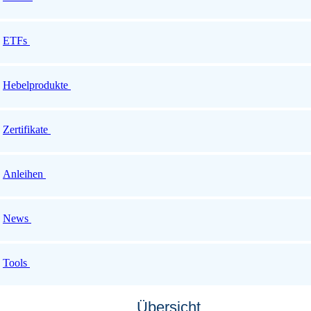
ETFs
Hebelprodukte
Zertifikate
Anleihen
News
Tools
Übersicht