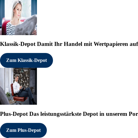
Trang Grün

Corporate Head of Marketing & 
Tel.: +49 151 44382202

E-Mail: press@pfisterer.com

Investor Relations

Klassik-Depot
Damit Ihr Handel mit Wertpapieren auf e
Stefanie Eberding

Head of Investor Relations

Tel.: +49 7181 7005 149

Zum Klassik-Depot
E-Mail: stefanie.eberding@pfis
PFISTERER Holding SE

Rosenstr. 44

73650 Winterbach

------------------------------
19.05.2026 CET/CEST Veröffentl
Plus-Depot
Das leistungsstärkste Depot in unserem Por
übermittelt durch EQS News - e
Für den Inhalt der Mitteilung 
Zum Plus-Depot
Die EQS Distributionsservices 