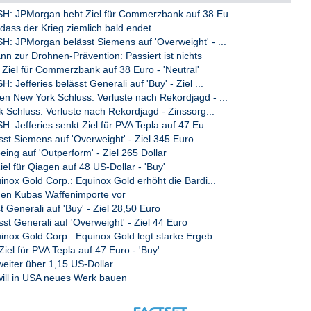
et PFISTERER weiterhin mit Auftragseingängen

: JPMorgan hebt Ziel für Commerzbank auf 38 Eu...
d einer Book-to-Bill-Ratio von über 1. Der

dass der Krieg ziemlich bald endet
um 31. März 2026 um 17,7 % auf 335,8 Mio. Euro

 JPMorgan belässt Siemens auf 'Overweight' - ...
d hohe Nachfrage nach Lösungen des

n zur Drohnen-Prävention: Passiert ist nichts
Ziel für Commerzbank auf 38 Euro - 'Neutral'
Jefferies belässt Generali auf 'Buy' - Ziel ...
STERER mehrere strategisch bedeutende Projekte

nternehmen den Zuschlag zur Lieferung

 New York Schluss: Verluste nach Rekordjagd - ...
für die Offshore-Windparks Nordlicht I und

 Schluss: Verluste nach Rekordjagd - Zinssorg...
ßten Offshore-Windparkprojekte Deutschlands.

Jefferies senkt Ziel für PVA Tepla auf 47 Eu...
ie sichere elektrische Verbindung zwischen den

st Siemens auf 'Overweight' - Ziel 345 Euro
tz.

ing auf 'Outperform' - Ziel 265 Dollar
iel für Qiagen auf 48 US-Dollar - 'Buy'
nternehmen in Riad ein neues Trainings- und

nox Gold Corp.: Equinox Gold erhöht die Bardi...
Ausbau seiner Präsenz in Saudi-Arabien

en Kubas Waffenimporte vor
tzung der staatlichen Initiative "Saudi Vision

t Generali auf 'Buy' - Ziel 28,50 Euro
chhaltigen Energieinfrastruktur vorsieht.

t Generali auf 'Overweight' - Ziel 44 Euro
as Richtfest für das neue Qualifizierungs- und

nox Gold Corp.: Equinox Gold legt starke Ergeb...
Gleichstromtechnologie (HVDC) am

Ziel für PVA Tepla auf 47 Euro - 'Buy'
. Die Inbetriebnahme der Anlage ist für 2027

eiter über 1,15 US-Dollar
will in USA neues Werk bauen
ven Geschäftsentwicklung, stabiler

 Auftragsbestands bestätigt PFISTERER sowohl
