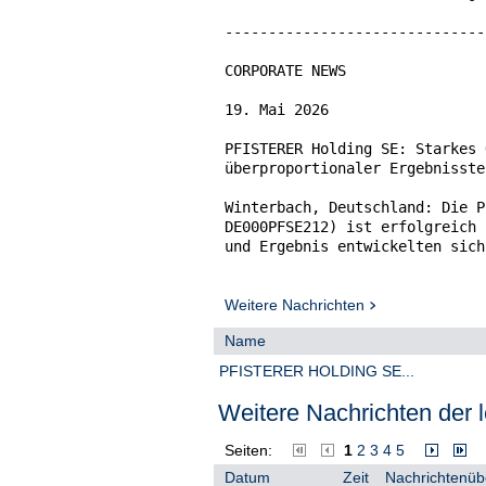
------------------------------
CORPORATE NEWS

19. Mai 2026

PFISTERER Holding SE: Starkes 
überproportionaler Ergebnisste
Winterbach, Deutschland: Die P
DE000PFSE212) ist erfolgreich 
und Ergebnis entwickelten sich
Vorjahreszeitraum.

Der Konzernumsatz stieg im ers
Weitere Nachrichten
Vorjahreszeitraum um 26,7 % au
Name
Produktsegmente, die jeweils z
EBITDA erhöhte sich überpropor
PFISTERER HOLDING SE...
bereinigte EBITDA-Marge verbes
Vorjahresquartal. Noch stärker
Weitere Nachrichten der l
57,7 % auf 18,5 Mio. Euro zule
Seiten:
1
2
3
4
5
Der Auftragseingang erreichte 
Datum
Zeit
Nachrichtenübe
damit erwartungsgemäß leicht u