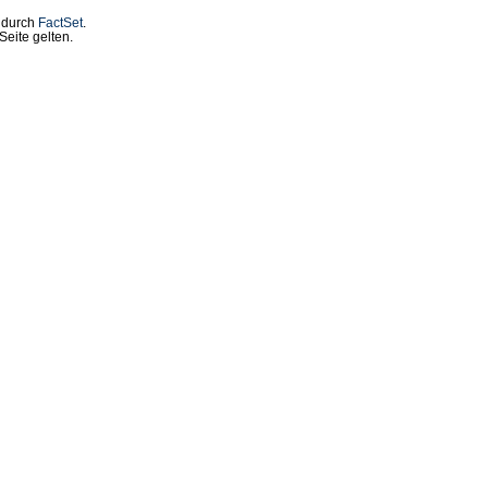
t durch
FactSet
.
eite gelten.