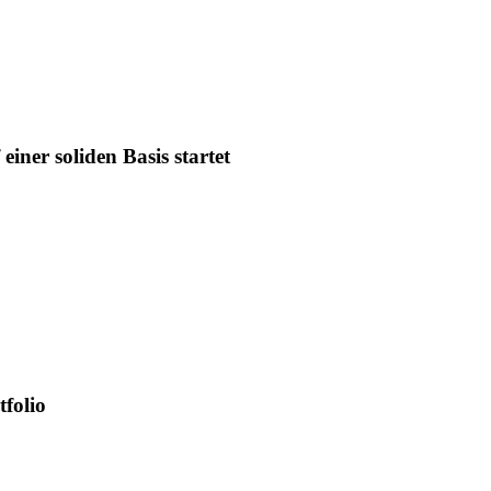
Communication

iner soliden Basis startet
terer.com

---------------------------------------------

ichung einer Corporate News/Finanznachricht,

tfolio
in Service der EQS Group.

ist der Emittent / Herausgeber verantwortlich.

umfassen gesetzliche Meldepflichten, Corporate
