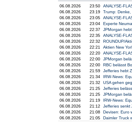
Euro. Für das Gesamtjahr rechn
06.08.2026
23:50
ANALYSE-FLASH
in etwa auf Vorjahresniveau un
06.08.2026
23:19
Trump: Denke, 
Auftragsbestand erhöhte sich z
06.08.2026
23:05
ANALYSE-FLASH:
und unterstreicht die anhalten
06.08.2026
23:04
Experte Neuman
Unternehmens.

06.08.2026
22:37
JPMorgan hebt 
06.08.2026
22:35
ANALYSE-FLASH: 
Im Berichtszeitraum konnte PFI
vorantreiben. So erhielt das U
06.08.2026
22:32
ROUNDUP/Aktien
elektrischer Anschlusstechnik 
06.08.2026
22:21
Aktien New York
Nordlicht II - die derzeit grö
06.08.2026
22:20
ANALYSE-FLASH: 
PFISTERER verantwortet dabei d
06.08.2026
22:00
JPMorgan beläs
Windturbinen und dem Seekabelne
06.08.2026
22:00
RBC belässt Boe
06.08.2026
21:59
Jefferies hebt Z
Darüber hinaus eröffnete das U
06.08.2026
21:34
IRW-News: Equi
Installationszentrum. Mit dem 
06.08.2026
21:32
USA gehen geg
unterstützt PFISTERER die Umse
06.08.2026
21:25
Jefferies beläss
2030", die den Ausbau einer na
06.08.2026
21:25
JPMorgan beläss
Ein weiterer Meilenstein war d
06.08.2026
21:19
IRW-News: Equi
Testzentrum für Hochspannungs-
06.08.2026
21:12
Jefferies senkt 
Unternehmenssitz in Winterbach
06.08.2026
21:08
Devisen: Euro w
geplant.

06.08.2026
21:05
Daimler Truck 
Vor dem Hintergrund der positi
Marktbedingungen und des hohen