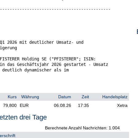
---------------------------------------------

Q1 2026 mit deutlicher Umsatz- und

igerung

FISTERER Holding SE ("PFISTERER"; ISIN:

in das Geschäftsjahr 2026 gestartet - Umsatz

 deutlich dynamischer als im

ten Quartal 2026 gegenüber dem

f 126,9 Mio. Euro. Wachstumstreiber waren alle

Kurs
Währung
Datum
Zeit
Handelsplatz
um Umsatzanstieg beitrugen. Das bereinigte

tional um 32,1 % auf 27,7 Mio. Euro. Die

79,800
EUR
06.08.26
17:35
Xetra
serte sich auf 21,8 % nach 20,9 % im

 entwickelte sich das Periodenergebnis, das um

etzten drei Tage
gte (Q1 2025: 11,7 Mio. Euro).

Berechnete Anzahl Nachrichten: 1.004
im ersten Quartal 131,1 Mio. Euro und lag

rschrift
nter dem hohen Vorjahreswert von 144,2 Mio.
