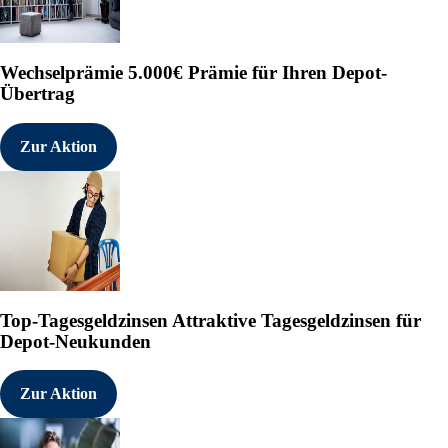
verschiedenen Entwicklungss
und vermarktungsfähigen Pro
umfassende Expertise in der
Wechselprämie
5.000€ Prämie für Ihren Depot-
Lieferkette sowie der inter
Kommerzialisierung seiner B
Übertrag
vertrauenswürdige und langf
FYB202/Ustekinumab und FYB2
Biosimilars auf dem Markt. 
Zur Aktion
FYB206/Pembrolizumab und FY
Entwicklung. Mit seinen Bio
Beitrag, um möglichst viele
hochwirksamen und bezahlbar
Die Aktien von Formycon sin
Wertpapierbörse notiert:

FYB / ISIN: DE000A1EWVY8 / 
unter: www.formycon.com

Top-Tagesgeldzinsen
Attraktive Tagesgeldzinsen für
Depot-Neukunden
Über #FYB4Growth

Mit FYB4Growth verfolgt For
strategischer Säulen, die a
Zur Aktion
Erstens die geografische Di
erschließt Formycon gezielt
Lateinamerika durch starke 