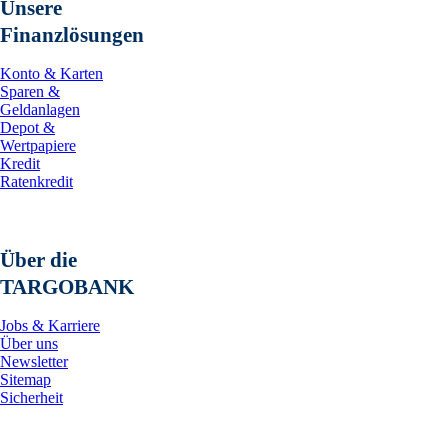
Unsere
Erwerb oder Verkauf von Akt
ausdrücklich keine Aufforde
Finanzlösungen
Konto & Karten
---------------------------
Sparen &
Geldanlagen
19.05.2026 CET/CEST Veröffe
Depot &
übermittelt durch EQS News 
Wertpapiere
Für den Inhalt der Mitteilu
Kredit
Ratenkredit
Die EQS Distributionsservic
News/Finanznachrichten und 
Originalinhalt anzeigen:

https://eqs-news.com/?origi
Über die
---------------------------
TARGOBANK
   Sprache:        Deutsch

Jobs & Karriere
   Unternehmen:    Formycon
Über uns
                   Fraunhof
Newsletter
                   82152 Pl
Sitemap
                   Deutschl
Sicherheit
   Telefon:        +49 89 8
   Fax:            +49 89 8
   E-Mail:         ir@formy