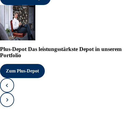
Milliarden US-Dollar anstei
Kontakt:

Sabrina Müller

Director Investor Relations
Formycon AG

Fraunhoferstr. 15

82152 Planegg-Martinsried

Deutschland

Plus-Depot
Das leistungsstärkste Depot in unserem
Tel.: +49 (0) 89 - 86 46 67
Portfolio
Fax: + 49 (0) 89 - 86 46 67
Mail: sabrina.mueller@formy
Zum Plus-Depot
Disclaimer:

Diese Mitteilung kann zukun
enthalten, die auf unseren 
beruhen. Die Formycon AG üb
Zurück
Zukunft gerichteten Aussage
erwarteten Entwicklung zu k
Vorwärts
Aufforderung zum Kauf oder 
beabsichtigt die Gesellscha
Formycon-Aktien öffentlich 
enthaltenen Informationen s
Australien, Japan oder ande