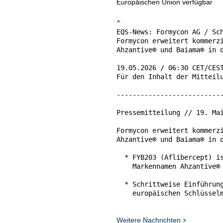
Europäischen Union verfügbar
^

EQS-News: Formycon AG / Sch
Formycon erweitert kommerzi
Ahzantive® und Baiama® in d
19.05.2026 / 06:30 CET/CEST
Für den Inhalt der Mitteilu
---------------------------
Pressemitteilung // 19. Mai
Formycon erweitert kommerzi
Ahzantive® und Baiama® in d
  * FYB203 (Aflibercept) is
    Markennamen Ahzantive® 
  * Schrittweise Einführung
    europäischen Schlüsselm
  * Multipartner-Ansatz stä
    Formycons FYB4Growth-St
Weitere Nachrichten