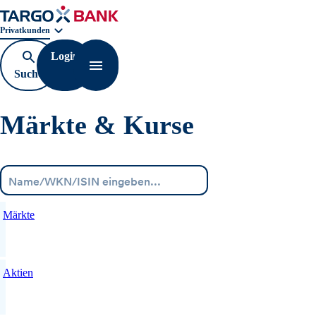
Geschäftsbereichnavigation. Aktuelle Auswahl:
Privatkunden
Login
Suche
Navigation öffnen
öffnen
Märkte & Kurse
Menü
Märkte
Aktien