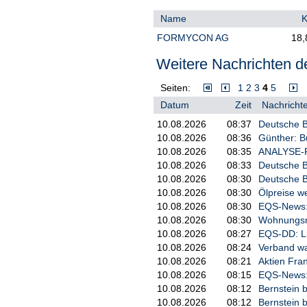
Name
K
Planegg-Martinsried - Die F
mit ihrem Lizenzpartner Kli
FORMYCON AG
18,
des Eylea®1-2mg-Biosimilars
realisiert Formycon einen w
Weitere Nachrichten de
seiner Wachstumsstrategie u
drei eigenentwickelte Biosi
Seiten:
1
2
3
4
5
Baiama®3-Fertigspritze ("PF
Datum
Zeit
Nachrichte
startete am 15. Mai 2026 in
Frankreich und Italien. Die
10.08.2026
08:37
Deutsche B
osteuropäischen Ländern erf
10.08.2026
08:36
Günther: B
Monate.

10.08.2026
08:35
ANALYSE-FL
10.08.2026
08:33
Deutsche Ba
Nicola Mikulcik, CBO der Fo
10.08.2026
08:30
Deutsche B
und Baiama® erreichen wir e
10.08.2026
08:30
Ölpreise w
kommerziellen Skalierung un
FYB4Growth-Strategie werden
10.08.2026
08:30
EQS-News:
europäischen Marktlandschaf
10.08.2026
08:30
Wohnungsma
positionieren und Patientin
10.08.2026
08:27
EQS-DD: Li
Netzhauterkrankungen eine w
10.08.2026
08:24
Verband wa
Behandlungsoption zugänglic
10.08.2026
08:21
Aktien Fran
10.08.2026
08:15
EQS-News: 
Im März 2026 hat Formycon e
10.08.2026
08:12
Bernstein b
Regeneron Pharmaceuticals, 
10.08.2026
08:12
Bernstein b
("Bayer") geschlossen und d