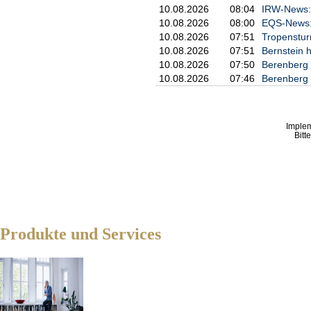
10.08.2026
08:04
IRW-News: 
2026 sichergestellt. Bereit
Vereinbarung mit Regeneron 
10.08.2026
08:00
EQS-News: 
unter bestimmten Umständen 
10.08.2026
07:51
Tropenstur
10.08.2026
07:51
Bernstein h
Ahzantive® und Baiama® komm
10.08.2026
07:50
Berenberg 
Fertigspritze auf den Markt
10.08.2026
07:46
Berenberg b
Anforderungen intravitreale
effiziente und sichere Beha
altersbedingter Makuladegen
Netzhauterkrankungen. Die E
Imple
Durchstechflasche ("Vial") 
Bitt
kommenden Monate.
------------------------------------------
1) Eylea® ist eine eingetra
2) Ahzantive® ist eine eing
3) Baiama® ist eine eingetr
Produkte und Services
Über Formycon:

Die Formycon AG (FWB: FYB) 
hochwertigen Biosimilars, N
Arzneimittel. Das Unternehm
Auswahl eines vielversprech