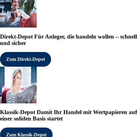
eine intelligente Portfolio
ausgewählten Nischenprodukt
Entwicklungswege die Basis 
positioniert sich Formycon 
Development-Powerhouse, das
Zulassungsansätze eine star
Viertens setzt Formycon auf
Direkt-Depot
Für Anleger, die handeln wollen – schnell
Prozesse, optimierte Entwic
und sicher
digitaler Technologien, um 
Wettbewerbsfähigkeit nachha
Zum Direkt-Depot
Über Biosimilars:

Seit ihrer Einführung in de
Arzneimittel die Behandlung
revolutioniert. Bis zum Jah
Patentschutz verlieren - da
jährlichen Gesamtumsatz von
Biosimilars sind Nachfolgep
für die die Marktexklusivit
Märkten wie der EU, den USA
regulatorischen Verfahren z
Klassik-Depot
Damit Ihr Handel mit Wertpapieren auf
ermöglichen so mehr Patient
einer soliden Basis startet
Gleichzeitig reduzieren sie
weltweite Umsatz mit Biosim
US-Dollar. Analysten gehen 
Zum Klassik-Depot