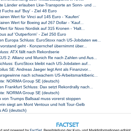
 Länder erlauben Lkw-Transporte an Sonn- und ...
t Fuchs auf 'Buy' - Ziel 48 Euro
airen Wert für Vinci auf 145 Euro - 'Kaufen'
iren Wert für Boeing auf 267 Dollar - 'Kauf...
Wert für Novo Nordisk auf 315 Kronen - 'Halt...
bus auf 'Outperform' - Ziel 250 Euro
 Europa Schluss: EuroStoxx nach US-Jobdaten we...
zvorstand geht - Konzernchef übernimmt über...
luss: ATX fällt nach Rekordserie
S 2: Allianz und Munich Re nach Zahlen und Aus...
chluss: EuroStoxx bleibt nach US-Jobdaten auf...
lus SE: Andreas Jaeger legt Amt als Finanzvor...
ursgewinne nach schwachem US-Arbeitsmarktberic...
te: NORMA Group SE (deutsch)
Frankfurt Schluss: Dax setzt Rekordrally nach...
te: NORMA Group SE (deutsch)
u von Trumps Ballsaal muss vorerst stoppen
rin siegt am Mont Ventoux und holt Tour-Gelb
 AG (deutsch)
d and powered by
FactSet
. Bereitstellung der Kurs- und Marktinformationen erfolg