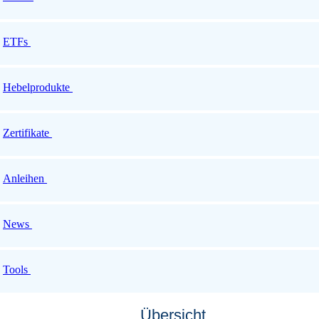
ETFs
Hebelprodukte
Zertifikate
Anleihen
News
Tools
Übersicht