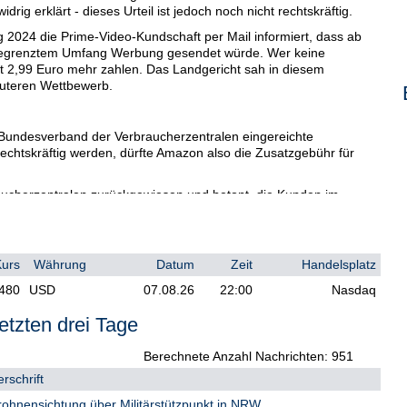
rig erklärt - dieses Urteil ist jedoch noch nicht rechtskräftig.
 2024 die Prime-Video-Kundschaft per Mail informiert, dass ab
 begrenztem Umfang Werbung gesendet würde. Wer keine
t 2,99 Euro mehr zahlen. Das Landgericht sah in diesem
auteren Wettbewerb.
 Bundesverband der Verbraucherzentralen eingereichte
 rechtskräftig werden, dürfte Amazon also die Zusatzgebühr für
aucherzentralen zurückgewiesen und betont, die Kunden im
eltendem Recht über die Einführung von Werbung bei Prime Video
Kurs
Währung
Datum
Zeit
Handelsplatz
n Landesgericht anhängige zweite Klage hat zwar das gleiche
480
USD
07.08.26
22:00
Nasdaq
ersten Verfahren zu tun. Kläger im zweiten Fall ist die
eht es um etwaige Schadenersatzansprüche gegen Amazon.
etzten drei Tage
ucherrechtedurchsetzungsgesetz. Dieses beruht auf einer EU-
-Muster auch in Deutschland möglich macht. Laut
Berechnete Anzahl Nachrichten: 951
sich der Klage gegen Amazon bisher knapp 220.000 Menschen
rschrift
in München verhandelt, weil die deutschen Amazon-Geschäfte
o/DP/zb
ohnensichtung über Militärstützpunkt in NRW