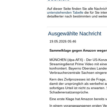
Auf dieser Seite finden Sie alle Nachri
untenstehenden Tabelle
die für Sie int
detaillierter nach bestimmten und weit
Ausgewählte Nachricht
19.05.2026 05:46
Sammelklage gegen Amazon wegen 
MÜNCHEN (dpa-AFX) - Der US-Konzer
Streamingdienst Prime Video mit ein
konfrontiert. Bayerns Oberstes Landes
Verbraucherzentrale Sachsen eingere
Kern des Zivilprozesses ist die Frag
damit der ursprünglich als werbefrei a
sofortiges Urteil ist nicht zu erwarte
Schadenersatzansprüche.
Eine erste Klage hat Amazon bereits v
In einem vorangegangenen ersten Ver