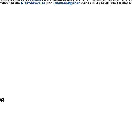
chten Sie die
Risikohinweise
und
Quellenangaben
der TARGOBANK, die für diese S
ag