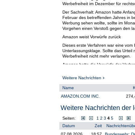
Werbefreiheit im Dezember für rechtswid
Der Sachverhalt: Amazon hatte Anfang
Februar des betreffenden Jahres in
Werbung sehen wollte, sollte im Mona
Vorgehen einen Verstoß gegen den l
Amazon weist Vorwürfe zurück
Dieses erste Verfahren war eine vom
Unterlassungsklage. Sollte das Urteil
Werbefreiheit nicht mehr verlangen.
Amazon hatte die Vorwürfe der Verbr
Voraus und in Übereinstimmung mit g
informiert zu haben.
Weitere Nachrichten
Neue Klage zielt auf Schadenersatz
Name
Die nun vor dem Bayerischen Oberste
AMAZON.COM INC.
274,
Thema, aber ansonsten nichts mit dem 
Verbraucherzentrale Sachsen, nun g
Weitere Nachrichten der l
Grundlage ist das sogenannte Verbra
Richtlinie, die Sammelklagen nach US
Seiten:
1
2
3
4
5
Verbraucherzentrale Sachsen haben 
Datum
Zeit
Nachrichtenübe
angeschlossen. Beide Klagen werden 
von München aus geleitet werden./ch
07.08.2026
18:57
Bundeswehr: Dr