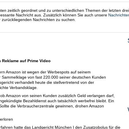
chten zeitlich geordnet und zu unterschiedlichen Themen der letzten dre
eressante Nachricht aus. Zusätzlich können Sie auch unsere
Nachrichte
er zurückliegenden Nachrichten zu suchen.
Reklame auf Prime Video
n Amazon ist wegen der Werbespots auf seinem
er Sammelklage von fast 220.000 seiner deutschen Kunden
gericht verhandelt heute die stellvertretend von der
ichte Verbandsklage.
e, ob Amazon von seinen Kunden zusätzlich Geld verlangen darf,
ngekündigte Bezahldienst auch tatsächlich werbefrei bleibt. Ein
n. Sollte die Verbraucherzentrale gewinnen, drohen Amazon
erloren
fahren hatte das Landgericht München I den Zusatzobolus für die