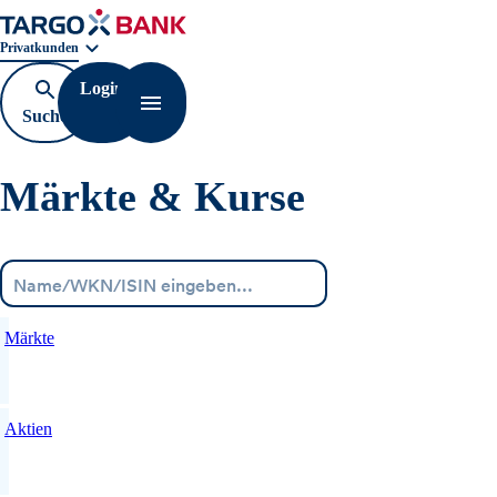
Geschäftsbereichnavigation. Aktuelle Auswahl:
Privatkunden
Login
Suche
Navigation öffnen
öffnen
Märkte & Kurse
Menü
Märkte
Aktien