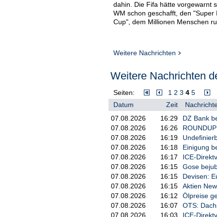
dahin. Die Fifa hätte vorgewarnt 
WM schon geschafft, den "Super B
Cup", dem Millionen Menschen ru
Weitere Nachrichten
Weitere Nachrichten de
Seiten:
1
2
3
4
5
Datum
Zeit
Nachrichte
07.08.2026
16:29
DZ Bank be
07.08.2026
16:26
ROUNDUP 2:
07.08.2026
16:19
Undefinier
07.08.2026
16:18
Einigung be
07.08.2026
16:17
ICE-Direkt
07.08.2026
16:15
Gose bejub
07.08.2026
16:15
Devisen: E
07.08.2026
16:15
Aktien New
07.08.2026
16:12
Ölpreise ge
07.08.2026
16:07
OTS: Dachs
07.08.2026
16:03
ICE-Direkt