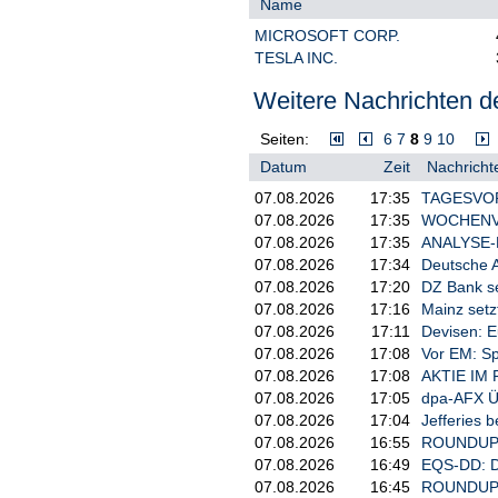
Name
Dollar an vierteljährlichen Zahl
Dollar. Ferner gab es vier Fahrze
MICROSOFT CORP.
Mitarbeiter.
TESLA INC.
Streit um Doppelstruktur bei Ope
Weitere Nachrichten de
OpenAI besteht aus einem gemein
laut Satzung untergeordnet ist. D
Seiten:
6
7
8
9
10
Klage, er sei von Altman und Broc
Datum
Zeit
Nachricht
die Entwicklung Künstlicher Intel
seine Anwälte. Inzwischen stecke 
07.08.2026
17:35
TAGESVORS
davon profitierten nun Altman, Br
07.08.2026
17:35
WOCHENVOR
"gemeinnützige Organisation ges
07.08.2026
17:35
ANALYSE-FL
OpenAI widerspricht und betonte, 
07.08.2026
17:34
Deutsche A
zusätzliche auf Gewinn ausgerich
07.08.2026
17:20
DZ Bank se
Investitionen zu heben, argument
07.08.2026
17:16
Mainz setz
07.08.2026
17:11
Devisen: E
07.08.2026
17:08
Vor EM: Sp
07.08.2026
17:08
AKTIE IM F
07.08.2026
17:05
dpa-AFX Ü
07.08.2026
17:04
Jefferies b
07.08.2026
16:55
ROUNDUP/Ak
07.08.2026
16:49
EQS-DD: D
07.08.2026
16:45
ROUNDUP/Sp