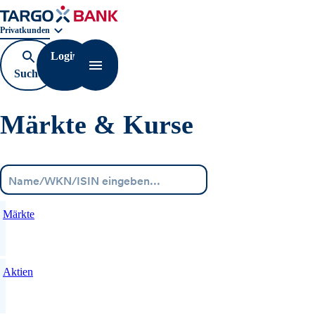
Geschäftsbereichnavigation. Aktuelle Auswahl:
Privatkunden
Login
Suche
Navigation öffnen
öffnen
Märkte & Kurse
Menü
Märkte
Aktien