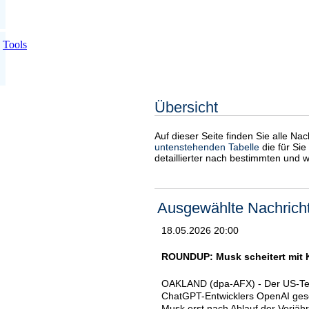
Tools
Übersicht
Auf dieser Seite finden Sie alle Na
untenstehenden Tabelle
die für Sie
detaillierter nach bestimmten und 
Ausgewählte Nachrich
18.05.2026 20:00
ROUNDUP: Musk scheitert mit 
OAKLAND (dpa-AFX) - Der US-Tech
ChatGPT-Entwicklers OpenAI gesc
Musk erst nach Ablauf der Verjäh