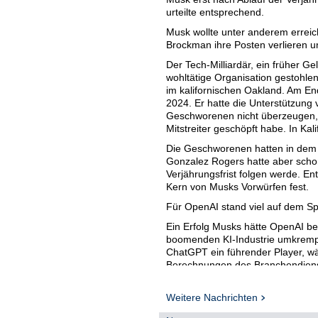
urteilte entsprechend.
Musk wollte unter anderem erre
Brockman ihre Posten verlieren un
Der Tech-Milliardär, ein früher G
wohltätige Organisation gestohle
im kalifornischen Oakland. Am En
2024. Er hatte die Unterstützung 
Geschworenen nicht überzeugen, d
Mitstreiter geschöpft habe. In Kal
Die Geschworenen hatten in dem V
Gonzalez Rogers hatte aber scho
Verjährungsfrist folgen werde. E
Kern von Musks Vorwürfen fest.
Für OpenAI stand viel auf dem Sp
Ein Erfolg Musks hätte OpenAI be
boomenden KI-Industrie umkrempe
ChatGPT ein führender Player, w
Berechnungen des Branchendienst
aktuell fast 90 Prozent der Erlöse
Musk war in der Anfangszeit ein 
Weitere Nachrichten
Dollar zur Finanzierung bei. Bis M