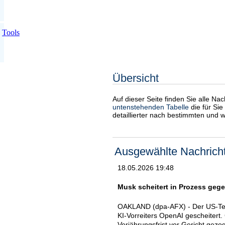
Tools
Übersicht
Auf dieser Seite finden Sie alle Na
untenstehenden Tabelle
die für Sie
detaillierter nach bestimmten und 
Ausgewählte Nachrich
18.05.2026 19:48
Musk scheitert in Prozess geg
OAKLAND (dpa-AFX) - Der US-Tech
KI-Vorreiters OpenAI gescheiter
Verjährungsfrist vor Gericht gezo