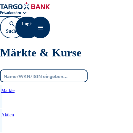
Geschäftsbereichnavigation. Aktuelle Auswahl:
Privatkunden
Login
Suche
Navigation öffnen
öffnen
Märkte & Kurse
Menü
Märkte
Aktien